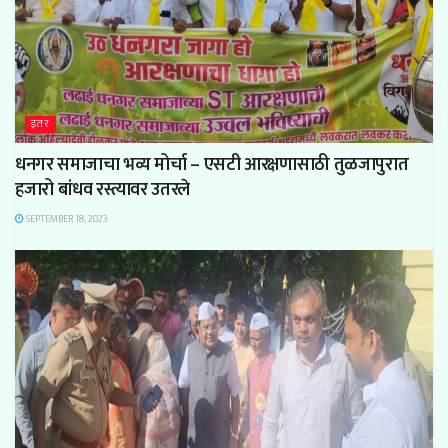
इतर
धनगर समाजाचा भव्य मोर्चा – एसटी आरक्षणासाठी तुळजापुरात
हजारो बांधव रस्त्यावर उतरले
SEPTEMBER 18, 2023