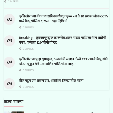
0 SHARES
दरोडेखोरांच्या गँगचा धाराशिवमध्ये धुमाकुळ – 8 ते 10 सशस्त्र लोक CCTV
मध्ये कैद, पोलिस दाखल… पहा व्हिडिओ
0 SHARES
Breaking – तुळजापूर ड्रग्ज तस्करीत अखेर मास्टर माईंडला केले आरोपी –
गंगणे, कणेसह 12 आरोपी वॉन्टेड
0 SHARES
दरोडेखोरांचा पुन्हा धुमाकुळ, 5 जणांची सशस्त्र टोळी CCTv मध्ये कैद, सोने
चोरून थुकून गेले – धाराशिव पोलिसांना आव्हान
0 SHARES
वीज पडुन एक तरुण ठार, धाराशिव जिल्ह्यातील घटना
0 SHARES
ताज्या बातम्या