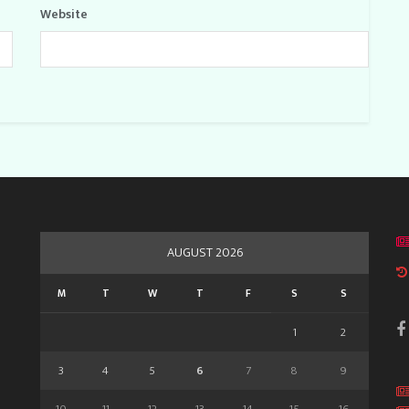
Website
AUGUST 2026
M
T
W
T
F
S
S
1
2
3
4
5
6
7
8
9
10
11
12
13
14
15
16