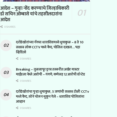
आदेश – गुन्हा नोंद करण्याचे जिल्हाधिकारी
डॉ सचिन ओम्बासे यांचे तहसीलदारांना
आदेश
0 SHARES
दरोडेखोरांच्या गँगचा धाराशिवमध्ये धुमाकुळ – 8 ते 10
सशस्त्र लोक CCTV मध्ये कैद, पोलिस दाखल… पहा
व्हिडिओ
0 SHARES
Breaking – तुळजापूर ड्रग्ज तस्करीत अखेर मास्टर
माईंडला केले आरोपी – गंगणे, कणेसह 12 आरोपी वॉन्टेड
0 SHARES
दरोडेखोरांचा पुन्हा धुमाकुळ, 5 जणांची सशस्त्र टोळी CCTv
मध्ये कैद, सोने चोरून थुकून गेले – धाराशिव पोलिसांना
आव्हान
0 SHARES