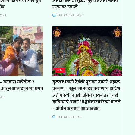
ाईक व बंडगर यांच्याकडून
आरक्षणासाठी तुळजापुरात हजारो बांधव
रोप
रस्त्यावर उतरले
2023
SEPTEMBER 18, 2023
इतर
– वनवास यात्रेतील 2
तुळजाभवानी देवीचे पुरातन दागिने गहाळ
ल ओतून आत्मदहनाचा प्रयत्न
प्रकरण – खुलासा सादर करण्याचे आदेश,
अंतीम संधी काही दागिने गायब तर काही
2023
दागिन्याचे वजन आश्चर्यकारकरित्या वाढले
– अंतीम अहवाल आठवड्यात
SEPTEMBER 18, 2023