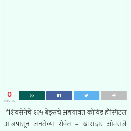
0
SHARES
*शिवसेनेचे १२५ बेड्सचे अद्ययावत कोविड हॉस्पिटल
आजपासून जनतेच्या सेवेत – खासदार ओमराजे