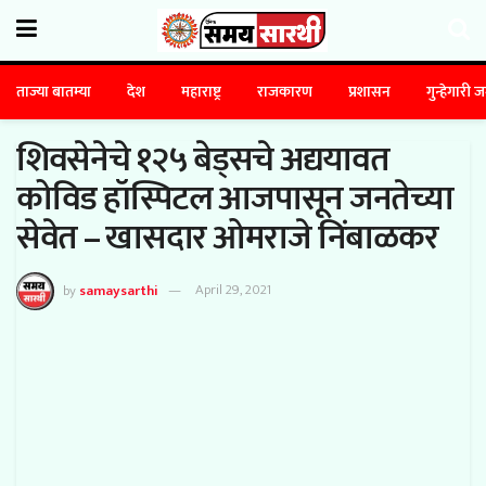
ताज्या बातम्या
देश
महाराष्ट्र
राजकारण
प्रशासन
गुन्हेगारी 
शिवसेनेचे १२५ बेड्सचे अद्ययावत
कोविड हॉस्पिटल आजपासून जनतेच्या
सेवेत – खासदार ओमराजे निंबाळकर
by
samaysarthi
April 29, 2021