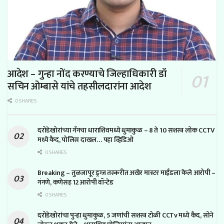
आदेश – गुन्हा नोंद करण्याचे जिल्हाधिकारी डॉ
सचिन ओम्बासे यांचे तहसीलदारांना आदेश
0 SHARES
दरोडेखोरांच्या गँगचा धाराशिवमध्ये धुमाकुळ – 8 ते 10 सशस्त्र लोक CCTV
मध्ये कैद, पोलिस दाखल… पहा व्हिडिओ
0 SHARES
Breaking – तुळजापूर ड्रग्ज तस्करीत अखेर मास्टर माईंडला केले आरोपी –
गंगणे, कणेसह 12 आरोपी वॉन्टेड
0 SHARES
दरोडेखोरांचा पुन्हा धुमाकुळ, 5 जणांची सशस्त्र टोळी CCTv मध्ये कैद, सोने