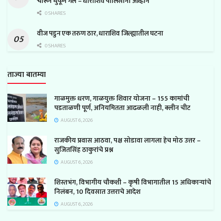
चोरून थुकून गेले – धाराशिव पोलिसांना आव्हान
0 SHARES
वीज पडुन एक तरुण ठार, धाराशिव जिल्ह्यातील घटना
0 SHARES
ताज्या बातम्या
गाळमुक्त धरण, गाळयुक्त शिवार योजना – 155 कामांची
पडताळणी पूर्ण, अनियमितता आढळली नाही, क्लीन चीट
AUGUST 6, 2026
राजकीय प्रवास आठवा, पक्ष सोडावा लागला हेच मोठ उत्तर –
सुजितसिंह ठाकुरांचे प्रश्न
AUGUST 6, 2026
शिस्तभंग, विभागीय चौकशी – कृषी विभागातील 15 अधिकाऱ्यांचे
निलंबन, 10 दिवसात उत्तराचे आदेश
AUGUST 6, 2026