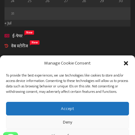
24
25
26
27
28
29
30
31
« Jul
New
ई-पेपर
New
वेब स्टोरीज
Manage Cookie Consent
To provide the best experiences, we use technologies like cookies to store and/or
access device information. Consenting to these technologies will allow us to process
आमच्या विषयी
data such as browsing behavior or unique IDs on this site. Not consenting or
संपर्क
withdrawing consent, may adversely affect certain features and functions.
Accept
ताज्या बातम्या
देश
महाराष्ट्र
राजकारण
प्रशासन
Deny
गुन्हेगारी जगत
इतर
जाहिरात