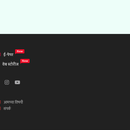
New
ई-पेपर
New
वेब स्टोरीज
आमच्या विषयी
संपर्क