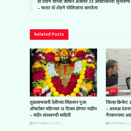
डॉ शेंडगे यांच्या जामीन अर्जावर 23 ऑक्टोबरला सुनावणी
– फरार डॉ शेंडगे पोलिसांना सापडेना
Related
Posts
इतर
इतर
तुळजाभवानी देवीच्या सिंहासन पुजा
जिल्हा क्रिकेट
ऑक्टोबर महिन्यात 13 दिवस होणार नाहीत
– अध्यक्ष दंडन
– मंदीर संस्थानची माहिती
गैरवापराचा आ
SEPTEMBER 22, 2023
SEPTEMBER 22, 