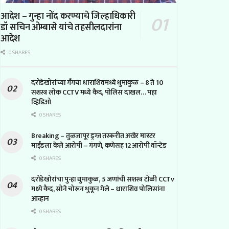
आदेश – गुन्हा नोंद करण्याचे जिल्हाधिकारी
डॉ सचिन ओम्बासे यांचे तहसीलदारांना
आदेश
0 SHARES
दरोडेखोरांच्या गँगचा धाराशिवमध्ये धुमाकुळ – 8 ते 10
सशस्त्र लोक CCTV मध्ये कैद, पोलिस दाखल… पहा
व्हिडिओ
0 SHARES
Breaking – तुळजापूर ड्रग्ज तस्करीत अखेर मास्टर
माईंडला केले आरोपी – गंगणे, कणेसह 12 आरोपी वॉन्टेड
0 SHARES
दरोडेखोरांचा पुन्हा धुमाकुळ, 5 जणांची सशस्त्र टोळी CCTv
मध्ये कैद, सोने चोरून थुकून गेले – धाराशिव पोलिसांना
आव्हान
0 SHARES