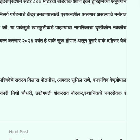
इंटरप्रिटेशन सेंटर ८०० मीटरचा बोर्डवॉक आणि इको टुरिझमच्या अनुषंगाने
सर्ग पर्यटनाचे केंद्र बनवण्यासाठी प्रयत्नशील असणार असल्याचे मनोगत
े की, या पार्कमुळे खारफुटीकडे पाहण्याचा नागरिकाचा दृष्टीकोन नक्कीच
न करणार २०२३ पर्यंत हे पार्क सुरू होणार असून दुसरे पार्क दहिसर येथे
 परिषदेचे सदस्य विलास पोतनीस, आमदार सुनिल राणे, वनसचिव वेणूगोपाल
ल्हाधिकारी निधी चौधरी, उद्योगपती शंकरराव बोरकर,स्थानिकचे नगरसेवक व
Next Post