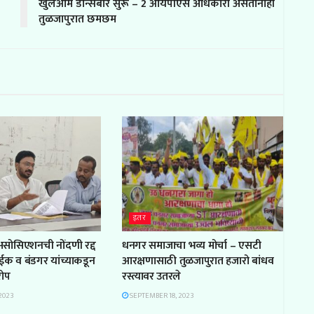
खुलेआम डान्सबार सुरू – 2 आयपीएस अधिकारी असतानाही
तुळजापुरात छमछम
इतर
 असोसिएशनची नोंदणी रद्द
धनगर समाजाचा भव्य मोर्चा – एसटी
ाईक व बंडगर यांच्याकडून
आरक्षणासाठी तुळजापुरात हजारो बांधव
रोप
रस्त्यावर उतरले
2023
SEPTEMBER 18, 2023