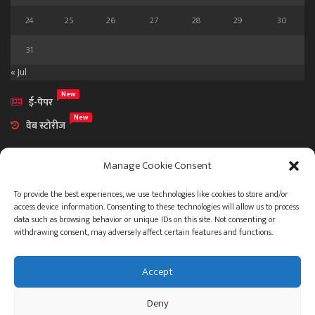
24
25
26
27
28
29
30
31
« Jul
New
ई-पेपर
New
वेब स्टोरीज
Manage Cookie Consent
To provide the best experiences, we use technologies like cookies to store and/or
access device information. Consenting to these technologies will allow us to process
आमच्या विषयी
data such as browsing behavior or unique IDs on this site. Not consenting or
संपर्क
withdrawing consent, may adversely affect certain features and functions.
Accept
ताज्या बातम्या
देश
महाराष्ट्र
राजकारण
प्रशासन
Deny
गुन्हेगारी जगत
इतर
जाहिरात