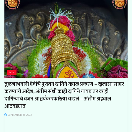
इतर
तुळजाभवानी देवीचे पुरातन दागिने गहाळ प्रकरण – खुलासा सादर
करण्याचे आदेश, अंतीम संधी काही दागिने गायब तर काही
दागिन्याचे वजन आश्चर्यकारकरित्या वाढले – अंतीम अहवाल
आठवड्यात
SEPTEMBER 18, 2023