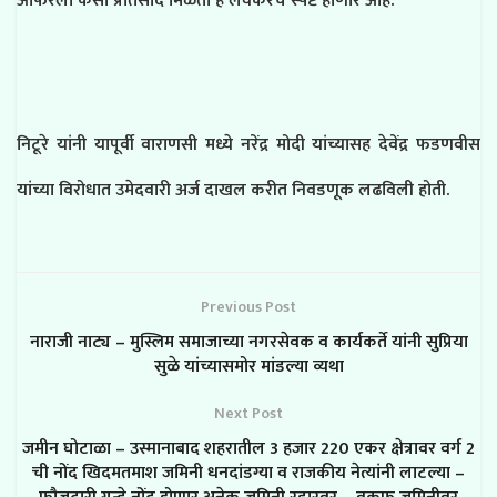
ऑफरला कसा प्रतिसाद मिळतो हे लवकरच स्पष्ट होणार आहे.
निटूरे यांनी यापूर्वी वाराणसी मध्ये नरेंद्र मोदी यांच्यासह देवेंद्र फडणवीस
यांच्या विरोधात उमेदवारी अर्ज दाखल करीत निवडणूक लढविली होती.
Previous Post
नाराजी नाट्य – मुस्लिम समाजाच्या नगरसेवक व कार्यकर्ते यांनी सुप्रिया
सुळे यांच्यासमोर मांडल्या व्यथा
Next Post
जमीन घोटाळा – उस्मानाबाद शहरातील 3 हजार 220 एकर क्षेत्रावर वर्ग 2
ची नोंद खिदमतमाश जमिनी धनदांडग्या व राजकीय नेत्यांनी लाटल्या –