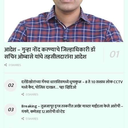
आदेश – गुन्हा नोंद करण्याचे जिल्हाधिकारी डॉ
सचिन ओम्बासे यांचे तहसीलदारांना आदेश
0 SHARES
दरोडेखोरांच्या गँगचा धाराशिवमध्ये धुमाकुळ – 8 ते 10 सशस्त्र लोक CCTV
मध्ये कैद, पोलिस दाखल… पहा व्हिडिओ
0 SHARES
Breaking – तुळजापूर ड्रग्ज तस्करीत अखेर मास्टर माईंडला केले आरोपी –
गंगणे, कणेसह 12 आरोपी वॉन्टेड
0 SHARES