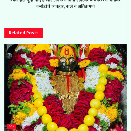
फौजदारी गुन्हे नोंद होणार अनेक जमिनी रडारवर – वकफ जमिनीवर
करोडोचे व्यवहार, कर्ज व अतिक्रमण
Related
Posts
इतर