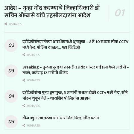
आदेश – गुन्हा नोंद करण्याचे जिल्हाधिकारी डॉ
सचिन ओम्बासे यांचे तहसीलदारांना आदेश
0 SHARES
दरोडेखोरांच्या गँगचा धाराशिवमध्ये धुमाकुळ – 8 ते 10 सशस्त्र लोक CCTV
मध्ये कैद, पोलिस दाखल… पहा व्हिडिओ
0 SHARES
Breaking – तुळजापूर ड्रग्ज तस्करीत अखेर मास्टर माईंडला केले आरोपी –
गंगणे, कणेसह 12 आरोपी वॉन्टेड
0 SHARES
दरोडेखोरांचा पुन्हा धुमाकुळ, 5 जणांची सशस्त्र टोळी CCTv मध्ये कैद, सोने
चोरून थुकून गेले – धाराशिव पोलिसांना आव्हान
0 SHARES
वीज पडुन एक तरुण ठार, धाराशिव जिल्ह्यातील घटना
0 SHARES