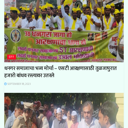
इतर
धनगर समाजाचा भव्य मोर्चा – एसटी आरक्षणासाठी तुळजापुरात
हजारो बांधव रस्त्यावर उतरले
SEPTEMBER 18, 2023