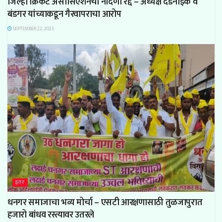
जिल्हा क्रिकेट असोसिएशनची नोंदणी रद्द – अध्यक्ष दंडनाईक व
बंडगर यांच्याकडून गैरवापराचा आरोप
SEPTEMBER 22, 2023
इतर
धनगर समाजाचा भव्य मोर्चा – एसटी आरक्षणासाठी तुळजापुरात
हजारो बांधव रस्त्यावर उतरले