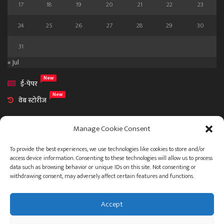
17
18
19
20
21
22
23
24
25
26
27
28
29
30
31
« Jul
New
ई-पेपर
New
वेब स्टोरीज
Manage Cookie Consent
To provide the best experiences, we use technologies like cookies to store and/or
access device information. Consenting to these technologies will allow us to process
आमच्या विषयी
data such as browsing behavior or unique IDs on this site. Not consenting or
संपर्क
withdrawing consent, may adversely affect certain features and functions.
Accept
ताज्या बातम्या
देश
महाराष्ट्र
राजकारण
प्रशासन