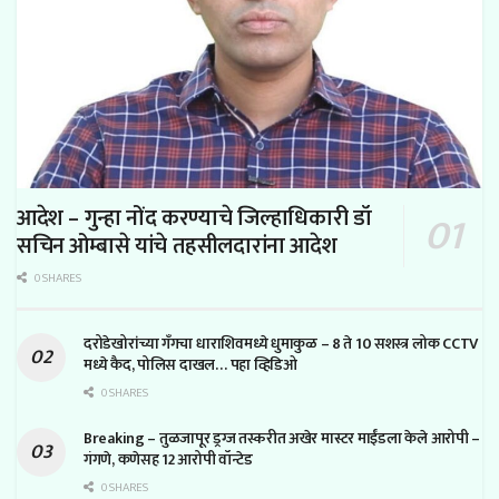
आदेश – गुन्हा नोंद करण्याचे जिल्हाधिकारी डॉ
सचिन ओम्बासे यांचे तहसीलदारांना आदेश
0 SHARES
दरोडेखोरांच्या गँगचा धाराशिवमध्ये धुमाकुळ – 8 ते 10 सशस्त्र लोक CCTV
मध्ये कैद, पोलिस दाखल… पहा व्हिडिओ
0 SHARES
Breaking – तुळजापूर ड्रग्ज तस्करीत अखेर मास्टर माईंडला केले आरोपी –
गंगणे, कणेसह 12 आरोपी वॉन्टेड
0 SHARES