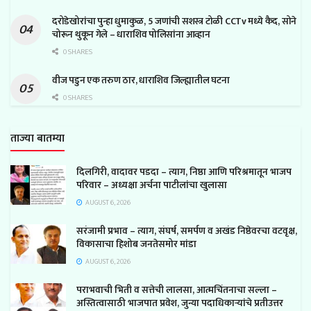
दरोडेखोरांचा पुन्हा धुमाकुळ, 5 जणांची सशस्त्र टोळी CCTv मध्ये कैद, सोने
चोरून थुकून गेले – धाराशिव पोलिसांना आव्हान
0 SHARES
वीज पडुन एक तरुण ठार, धाराशिव जिल्ह्यातील घटना
0 SHARES
ताज्या बातम्या
दिलगिरी, वादावर पडदा – त्याग, निष्ठा आणि परिश्रमातून भाजप
परिवार – अध्यक्षा अर्चना पाटीलांचा खुलासा
AUGUST 6, 2026
सरंजामी प्रभाव – त्याग, संघर्ष, समर्पण व अखंड निष्ठेवरचा वटवृक्ष,
विकासाचा हिशोब जनतेसमोर मांडा
AUGUST 6, 2026
पराभवाची भिती व सत्तेची लालसा, आत्मचिंतनाचा सल्ला –
अस्तित्वासाठी भाजपात प्रवेश, जुन्या पदाधिकाऱ्यांचे प्रतीउत्तर