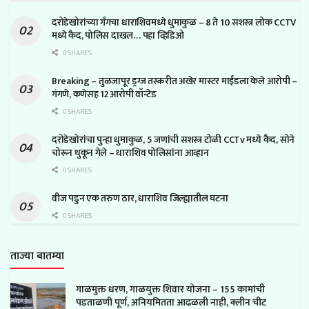
दरोडेखोरांच्या गँगचा धाराशिवमध्ये धुमाकुळ – 8 ते 10 सशस्त्र लोक CCTV
मध्ये कैद, पोलिस दाखल… पहा व्हिडिओ
0 SHARES
Breaking – तुळजापूर ड्रग्ज तस्करीत अखेर मास्टर माईंडला केले आरोपी –
गंगणे, कणेसह 12 आरोपी वॉन्टेड
0 SHARES
दरोडेखोरांचा पुन्हा धुमाकुळ, 5 जणांची सशस्त्र टोळी CCTv मध्ये कैद, सोने
चोरून थुकून गेले – धाराशिव पोलिसांना आव्हान
0 SHARES
वीज पडुन एक तरुण ठार, धाराशिव जिल्ह्यातील घटना
0 SHARES
ताज्या बातम्या
गाळमुक्त धरण, गाळयुक्त शिवार योजना – 155 कामांची
पडताळणी पूर्ण, अनियमितता आढळली नाही, क्लीन चीट