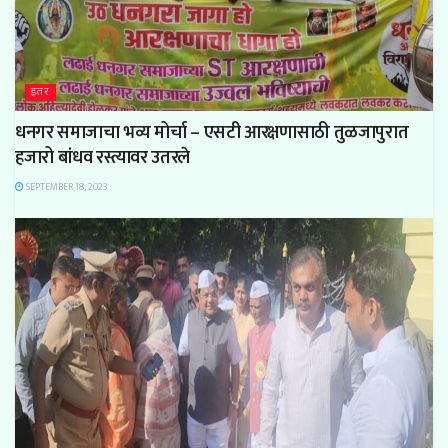
इतर
धनगर समाजाचा भव्य मोर्चा – एसटी आरक्षणासाठी तुळजापुरात
हजारो बांधव रस्त्यावर उतरले
SEPTEMBER 18, 2023