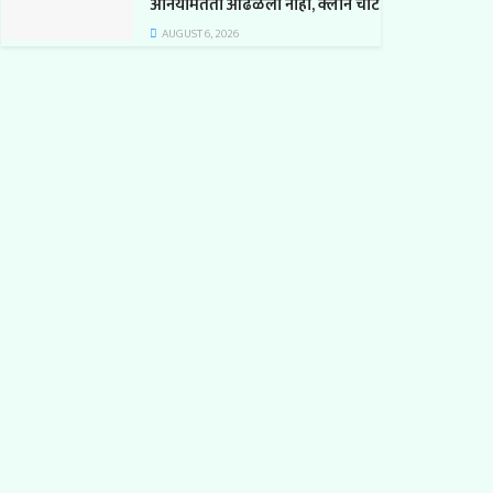
अनियमितता आढळली नाही, क्लीन चीट
AUGUST 6, 2026