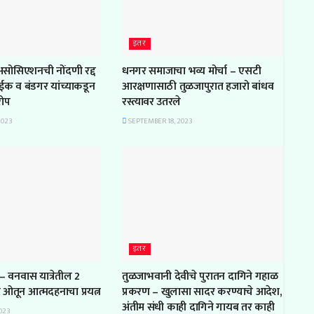
इतर
 असोसिएशनची नोंदणी रद्द
धनगर समाजाचा भव्य मोर्चा – एसटी
ाईक व बंडगर यांच्याकडून
आरक्षणासाठी तुळजापुरात हजारो बांधव
रोप
रस्त्यावर उतरले
2023
SEPTEMBER 18, 2023
इतर
– वनवास यात्रेतील 2
तुळजाभवानी देवीचे पुरातन दागिने गहाळ
ल ओतून आत्मदहनाचा प्रयत्न
प्रकरण – खुलासा सादर करण्याचे आदेश,
अंतीम संधी काही दागिने गायब तर काही
023