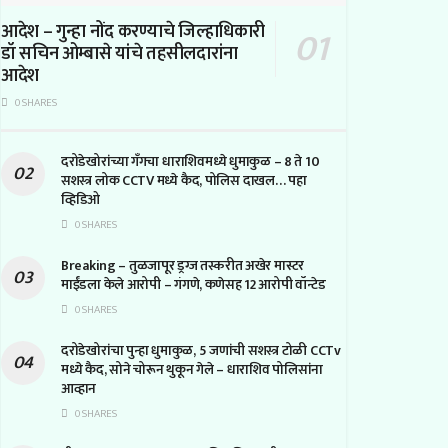
आदेश – गुन्हा नोंद करण्याचे जिल्हाधिकारी
डॉ सचिन ओम्बासे यांचे तहसीलदारांना
आदेश
0 SHARES
दरोडेखोरांच्या गँगचा धाराशिवमध्ये धुमाकुळ – 8 ते 10
सशस्त्र लोक CCTV मध्ये कैद, पोलिस दाखल… पहा
व्हिडिओ
0 SHARES
Breaking – तुळजापूर ड्रग्ज तस्करीत अखेर मास्टर
माईंडला केले आरोपी – गंगणे, कणेसह 12 आरोपी वॉन्टेड
0 SHARES
दरोडेखोरांचा पुन्हा धुमाकुळ, 5 जणांची सशस्त्र टोळी CCTv
मध्ये कैद, सोने चोरून थुकून गेले – धाराशिव पोलिसांना
आव्हान
0 SHARES