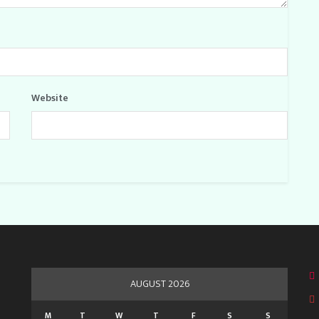
Website
AUGUST 2026
M
T
W
T
F
S
S