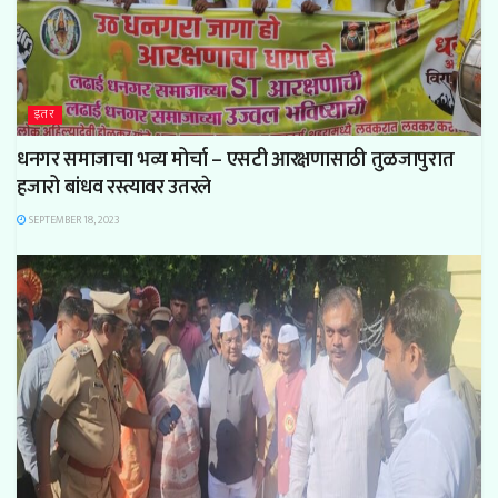
इतर
धनगर समाजाचा भव्य मोर्चा – एसटी आरक्षणासाठी तुळजापुरात
हजारो बांधव रस्त्यावर उतरले
SEPTEMBER 18, 2023