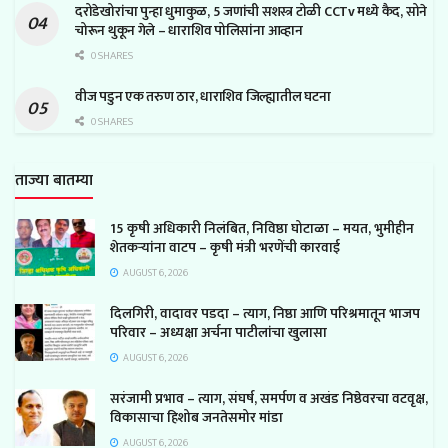
दरोडेखोरांचा पुन्हा धुमाकुळ, 5 जणांची सशस्त्र टोळी CCTv मध्ये कैद, सोने
चोरून थुकून गेले – धाराशिव पोलिसांना आव्हान
0 SHARES
वीज पडुन एक तरुण ठार, धाराशिव जिल्ह्यातील घटना
0 SHARES
ताज्या बातम्या
15 कृषी अधिकारी निलंबित, निविष्ठा घोटाळा – मयत, भुमीहीन
शेतकऱ्यांना वाटप – कृषी मंत्री भरणेंची कारवाई
AUGUST 6, 2026
दिलगिरी, वादावर पडदा – त्याग, निष्ठा आणि परिश्रमातून भाजप
परिवार – अध्यक्षा अर्चना पाटीलांचा खुलासा
AUGUST 6, 2026
सरंजामी प्रभाव – त्याग, संघर्ष, समर्पण व अखंड निष्ठेवरचा वटवृक्ष,
विकासाचा हिशोब जनतेसमोर मांडा
AUGUST 6, 2026