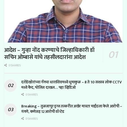
आदेश – गुन्हा नोंद करण्याचे जिल्हाधिकारी डॉ
सचिन ओम्बासे यांचे तहसीलदारांना आदेश
0 SHARES
दरोडेखोरांच्या गँगचा धाराशिवमध्ये धुमाकुळ – 8 ते 10 सशस्त्र लोक CCTV
मध्ये कैद, पोलिस दाखल… पहा व्हिडिओ
0 SHARES
Breaking – तुळजापूर ड्रग्ज तस्करीत अखेर मास्टर माईंडला केले आरोपी –
गंगणे, कणेसह 12 आरोपी वॉन्टेड
0 SHARES