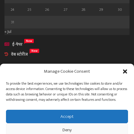
24
25
26
27
28
29
30
31
« Jul
New
ई-पेपर
New
वेब स्टोरीज
Manage Cookie Consent
To provide the best experiences, we use technologies like cookies to store and/or
access device information. Consenting to these technologies will allow us to process
आमच्या विषयी
data such as browsing behavior or unique IDs on this site. Not consenting or
संपर्क
withdrawing consent, may adversely affect certain features and functions.
Accept
ताज्या बातम्या
देश
महाराष्ट्र
राजकारण
प्रशासन
Deny
गुन्हेगारी जगत
इतर
जाहिरात