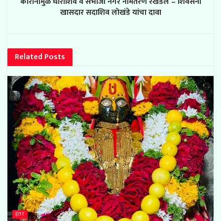
कोरोनामुळे धाराशिव व संभाजी नगर नामंतरण रखडले – शिवसेना
खासदार सदाशिव लोखंडे यांचा दावा
Related
Posts
इतर