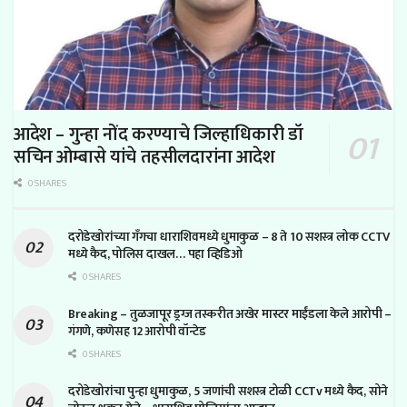
आदेश – गुन्हा नोंद करण्याचे जिल्हाधिकारी डॉ
सचिन ओम्बासे यांचे तहसीलदारांना आदेश
0 SHARES
दरोडेखोरांच्या गँगचा धाराशिवमध्ये धुमाकुळ – 8 ते 10 सशस्त्र लोक CCTV
मध्ये कैद, पोलिस दाखल… पहा व्हिडिओ
0 SHARES
Breaking – तुळजापूर ड्रग्ज तस्करीत अखेर मास्टर माईंडला केले आरोपी –
गंगणे, कणेसह 12 आरोपी वॉन्टेड
0 SHARES
दरोडेखोरांचा पुन्हा धुमाकुळ, 5 जणांची सशस्त्र टोळी CCTv मध्ये कैद, सोने