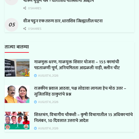
चोरून थुकून गेले – धाराशिव पोलिसांना आव्हान
0 SHARES
वीज पडुन एक तरुण ठार, धाराशिव जिल्ह्यातील घटना
0 SHARES
ताज्या बातम्या
गाळमुक्त धरण, गाळयुक्त शिवार योजना – 155 कामांची
पडताळणी पूर्ण, अनियमितता आढळली नाही, क्लीन चीट
AUGUST 6, 2026
राजकीय प्रवास आठवा, पक्ष सोडावा लागला हेच मोठ उत्तर –
सुजितसिंह ठाकुरांचे प्रश्न
AUGUST 6, 2026
शिस्तभंग, विभागीय चौकशी – कृषी विभागातील 15 अधिकाऱ्यांचे
निलंबन, 10 दिवसात उत्तराचे आदेश
AUGUST 6, 2026