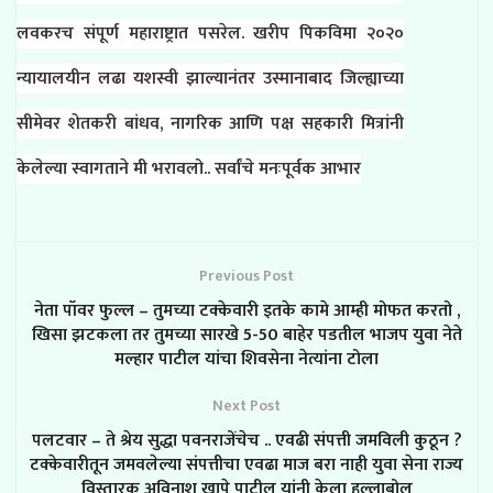
लवकरच संपूर्ण महाराष्ट्रात पसरेल. खरीप पिकविमा २०२०
न्यायालयीन लढा यशस्वी झाल्यानंतर उस्मानाबाद जिल्ह्याच्या
सीमेवर शेतकरी बांधव, नागरिक आणि पक्ष सहकारी मित्रांनी
केलेल्या स्वागताने मी भरावलो.. सर्वांचे मनःपूर्वक आभार
Previous Post
नेता पॉवर फुल्ल – तुमच्या टक्केवारी इतके कामे आम्ही मोफत करतो ,
खिसा झटकला तर तुमच्या सारखे 5-50 बाहेर पडतील भाजप युवा नेते
मल्हार पाटील यांचा शिवसेना नेत्यांना टोला
Next Post
पलटवार – ते श्रेय सुद्धा पवनराजेंचेच .. एवढी संपत्ती जमविली कुठून ?
टक्केवारीतून जमवलेल्या संपत्तीचा एवढा माज बरा नाही युवा सेना राज्य
विस्तारक अविनाश खापे पाटील यांनी केला हल्लाबोल