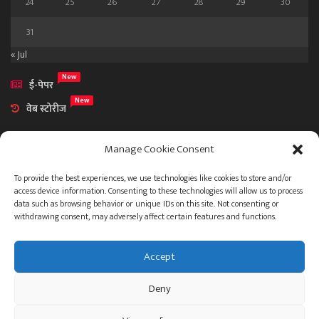
24
25
26
27
28
29
30
31
« Jul
New
ई-पेपर
New
वेब स्टोरीज
Manage Cookie Consent
To provide the best experiences, we use technologies like cookies to store and/or
access device information. Consenting to these technologies will allow us to process
आमच्या विषयी
data such as browsing behavior or unique IDs on this site. Not consenting or
संपर्क
withdrawing consent, may adversely affect certain features and functions.
Accept
ताज्या बातम्या
देश
महाराष्ट्र
राजकारण
प्रशासन
Deny
गुन्हेगारी जगत
इतर
जाहिरात