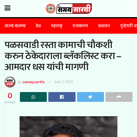
ताज्या बातम्या
देश
महाराष्ट्र
राजकारण
प्रशासन
गुन्हेगारी 
पळसवाडी रस्ता कामाची चौकशी
करुन ठेकेदाराला ब्लॅकलिस्ट करा –
आमदार धस यांची मागणी
by
samaysarthi
July 7, 2023
0
SHARES