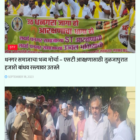
इतर
धनगर समाजाचा भव्य मोर्चा – एसटी आरक्षणासाठी तुळजापुरात
हजारो बांधव रस्त्यावर उतरले
SEPTEMBER 18, 2023