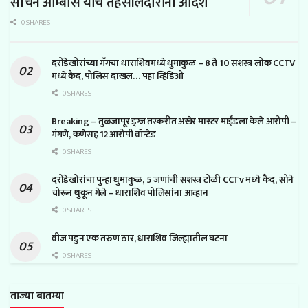
सचिन ओम्बासे यांचे तहसीलदारांना आदेश
0 SHARES
दरोडेखोरांच्या गँगचा धाराशिवमध्ये धुमाकुळ – 8 ते 10 सशस्त्र लोक CCTV
मध्ये कैद, पोलिस दाखल… पहा व्हिडिओ
0 SHARES
Breaking – तुळजापूर ड्रग्ज तस्करीत अखेर मास्टर माईंडला केले आरोपी –
गंगणे, कणेसह 12 आरोपी वॉन्टेड
0 SHARES
दरोडेखोरांचा पुन्हा धुमाकुळ, 5 जणांची सशस्त्र टोळी CCTv मध्ये कैद, सोने
चोरून थुकून गेले – धाराशिव पोलिसांना आव्हान
0 SHARES
वीज पडुन एक तरुण ठार, धाराशिव जिल्ह्यातील घटना
0 SHARES
ताज्या बातम्या