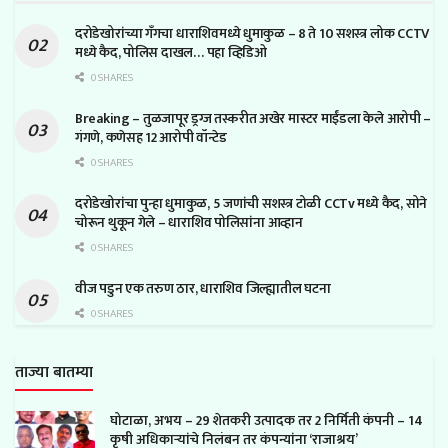
दरोडेखोरांच्या गँगचा धाराशिवमध्ये धुमाकुळ – 8 ते 10 सशस्त्र लोक CCTV
मध्ये कैद, पोलिस दाखल… पहा व्हिडिओ
0 SHARES
Breaking – तुळजापूर ड्रग्ज तस्करीत अखेर मास्टर माईंडला केले आरोपी –
गंगणे, कणेसह 12 आरोपी वॉन्टेड
0 SHARES
दरोडेखोरांचा पुन्हा धुमाकुळ, 5 जणांची सशस्त्र टोळी CCTv मध्ये कैद, सोने
चोरून थुकून गेले – धाराशिव पोलिसांना आव्हान
0 SHARES
वीज पडुन एक तरुण ठार, धाराशिव जिल्ह्यातील घटना
0 SHARES
ताज्या बातम्या
घोटाळा, अभय – 29 शेतकरी उत्पादक तर 2 निर्मिती कंपनी – 14
कृषी अधिकाऱ्यांचे निलंबन तर कंपन्यांना ‘राजाश्रय’