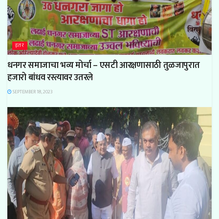
इतर
धनगर समाजाचा भव्य मोर्चा – एसटी आरक्षणासाठी तुळजापुरात
हजारो बांधव रस्त्यावर उतरले
SEPTEMBER 18, 2023