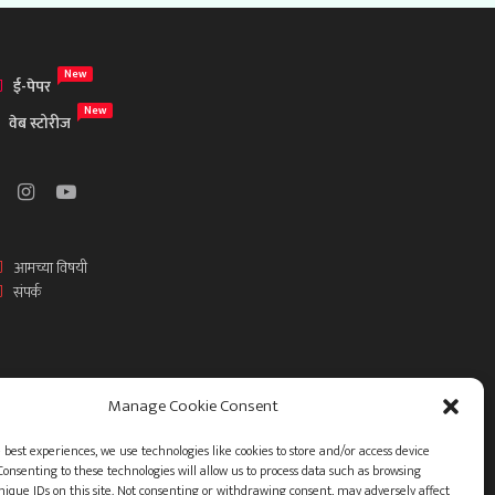
New
ई-पेपर
New
वेब स्टोरीज
आमच्या विषयी
संपर्क
Manage Cookie Consent
 best experiences, we use technologies like cookies to store and/or access device
Consenting to these technologies will allow us to process data such as browsing
nique IDs on this site. Not consenting or withdrawing consent, may adversely affect