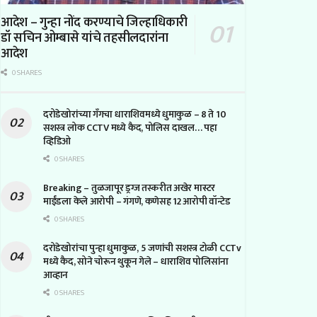
आदेश – गुन्हा नोंद करण्याचे जिल्हाधिकारी
डॉ सचिन ओम्बासे यांचे तहसीलदारांना
आदेश
0 SHARES
दरोडेखोरांच्या गँगचा धाराशिवमध्ये धुमाकुळ – 8 ते 10
सशस्त्र लोक CCTV मध्ये कैद, पोलिस दाखल… पहा
व्हिडिओ
0 SHARES
Breaking – तुळजापूर ड्रग्ज तस्करीत अखेर मास्टर
माईंडला केले आरोपी – गंगणे, कणेसह 12 आरोपी वॉन्टेड
0 SHARES
दरोडेखोरांचा पुन्हा धुमाकुळ, 5 जणांची सशस्त्र टोळी CCTv
मध्ये कैद, सोने चोरून थुकून गेले – धाराशिव पोलिसांना
आव्हान
0 SHARES