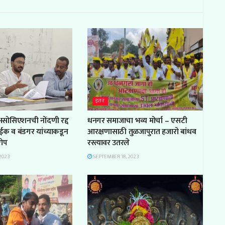
इतर
 असोसिएशनची नोंदणी रद्द
धनगर समाजाचा भव्य मोर्चा – एसटी
ाईक व बंडगर यांच्याकडून
आरक्षणासाठी तुळजापुरात हजारो बांधव
रोप
रस्त्यावर उतरले
2023
SEPTEMBER 18, 2023