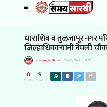
धाराशिव व तुळजापूर नगर पर
जिल्हाधिकाऱ्यांनी नेमली च
by
samaysarthi
May 18, 2023
in
इतर
0
9
SHARES
VIEWS