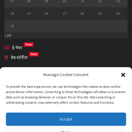
17
18
19
20
21
22
23
24
25
26
27
28
29
30
31
« Jul
New
ई-पेपर
New
वेब स्टोरीज
Manage Cookie Consent
To provide the best experiences, we use technologies like cookies to store and/or
access device information. Consenting to these technologies will allow us to process
आमच्या विषयी
data such as browsing behavior or unique IDs on this site. Not consenting or
संपर्क
withdrawing consent, may adversely affect certain features and functions.
Accept
ताज्या बातम्या
देश
महाराष्ट्र
राजकारण
प्रशासन