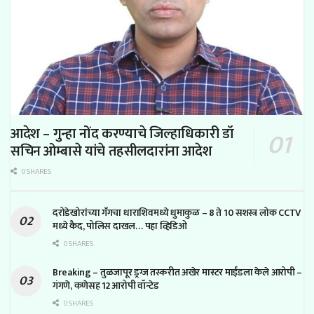
आदेश – गुन्हा नोंद करण्याचे जिल्हाधिकारी डॉ
सचिन ओम्बासे यांचे तहसीलदारांना आदेश
0 SHARES
दरोडेखोरांच्या गँगचा धाराशिवमध्ये धुमाकुळ – 8 ते 10 सशस्त्र लोक CCTV
मध्ये कैद, पोलिस दाखल… पहा व्हिडिओ
0 SHARES
Breaking – तुळजापूर ड्रग्ज तस्करीत अखेर मास्टर माईंडला केले आरोपी –
गंगणे, कणेसह 12 आरोपी वॉन्टेड
0 SHARES