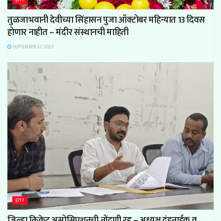
तुळजाभवानी देवीच्या सिंहासन पुजा ऑक्टोबर महिन्यात 13 दिवस
होणार नाहीत – मंदीर संस्थानची माहिती
SEPTEMBER 22, 2023
इतर
जिल्हा क्रिकेट असोसिएशनची नोंदणी रद्द – अध्यक्ष दंडनाईक व