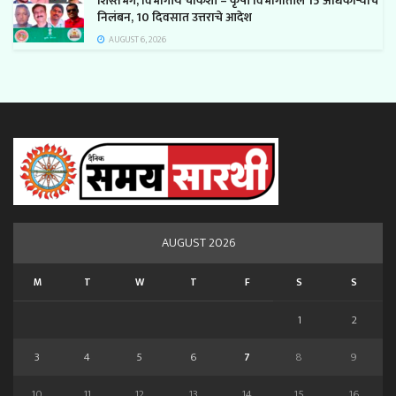
शिस्तभंग, विभागीय चौकशी – कृषी विभागातील 15 अधिकाऱ्यांचे
निलंबन, 10 दिवसात उत्तराचे आदेश
AUGUST 6, 2026
AUGUST 2026
M
T
W
T
F
S
S
1
2
3
4
5
6
7
8
9
10
11
12
13
14
15
16