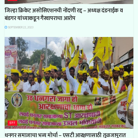
जिल्हा क्रिकेट असोसिएशनची नोंदणी रद्द – अध्यक्ष दंडनाईक व
बंडगर यांच्याकडून गैरवापराचा आरोप
SEPTEMBER 22, 2023
इतर
धनगर समाजाचा भव्य मोर्चा – एसटी आरक्षणासाठी तुळजापुरात