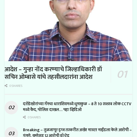
आदेश – गुन्हा नोंद करण्याचे जिल्हाधिकारी डॉ
सचिन ओम्बासे यांचे तहसीलदारांना आदेश
0 SHARES
दरोडेखोरांच्या गँगचा धाराशिवमध्ये धुमाकुळ – 8 ते 10 सशस्त्र लोक CCTV
मध्ये कैद, पोलिस दाखल… पहा व्हिडिओ
0 SHARES
Breaking – तुळजापूर ड्रग्ज तस्करीत अखेर मास्टर माईंडला केले आरोपी –
गंगणे, कणेसह 12 आरोपी वॉन्टेड