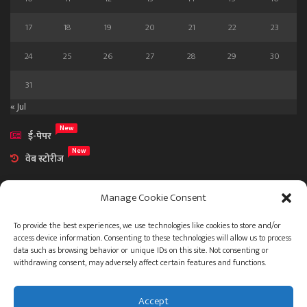
17
18
19
20
21
22
23
24
25
26
27
28
29
30
31
« Jul
New
ई-पेपर
New
वेब स्टोरीज
Manage Cookie Consent
To provide the best experiences, we use technologies like cookies to store and/or
access device information. Consenting to these technologies will allow us to process
आमच्या विषयी
data such as browsing behavior or unique IDs on this site. Not consenting or
संपर्क
withdrawing consent, may adversely affect certain features and functions.
Accept