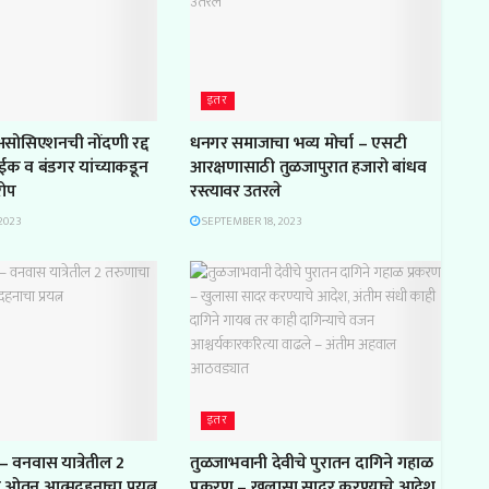
इतर
 असोसिएशनची नोंदणी रद्द
धनगर समाजाचा भव्य मोर्चा – एसटी
ाईक व बंडगर यांच्याकडून
आरक्षणासाठी तुळजापुरात हजारो बांधव
रोप
रस्त्यावर उतरले
2023
SEPTEMBER 18, 2023
इतर
– वनवास यात्रेतील 2
तुळजाभवानी देवीचे पुरातन दागिने गहाळ
ल ओतून आत्मदहनाचा प्रयत्न
प्रकरण – खुलासा सादर करण्याचे आदेश,