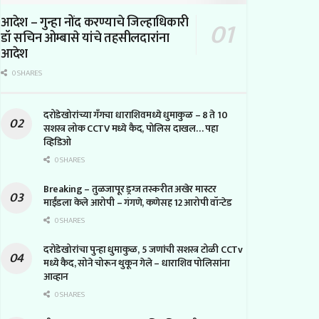
आदेश – गुन्हा नोंद करण्याचे जिल्हाधिकारी
डॉ सचिन ओम्बासे यांचे तहसीलदारांना
आदेश
0 SHARES
दरोडेखोरांच्या गँगचा धाराशिवमध्ये धुमाकुळ – 8 ते 10
सशस्त्र लोक CCTV मध्ये कैद, पोलिस दाखल… पहा
व्हिडिओ
0 SHARES
Breaking – तुळजापूर ड्रग्ज तस्करीत अखेर मास्टर
माईंडला केले आरोपी – गंगणे, कणेसह 12 आरोपी वॉन्टेड
0 SHARES
दरोडेखोरांचा पुन्हा धुमाकुळ, 5 जणांची सशस्त्र टोळी CCTv
मध्ये कैद, सोने चोरून थुकून गेले – धाराशिव पोलिसांना
आव्हान
0 SHARES