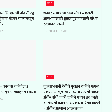
इतर
 असोसिएशनची नोंदणी रद्द
धनगर समाजाचा भव्य मोर्चा – एसटी
ाईक व बंडगर यांच्याकडून
आरक्षणासाठी तुळजापुरात हजारो बांधव
रोप
रस्त्यावर उतरले
2023
SEPTEMBER 18, 2023
इतर
– वनवास यात्रेतील 2
तुळजाभवानी देवीचे पुरातन दागिने गहाळ
ल ओतून आत्मदहनाचा प्रयत्न
प्रकरण – खुलासा सादर करण्याचे आदेश,
अंतीम संधी काही दागिने गायब तर काही
023
दागिन्याचे वजन आश्चर्यकारकरित्या वाढले
– अंतीम अहवाल आठवड्यात