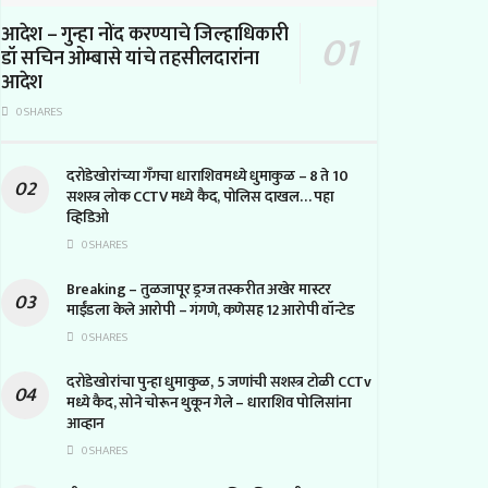
आदेश – गुन्हा नोंद करण्याचे जिल्हाधिकारी
डॉ सचिन ओम्बासे यांचे तहसीलदारांना
आदेश
0 SHARES
दरोडेखोरांच्या गँगचा धाराशिवमध्ये धुमाकुळ – 8 ते 10
सशस्त्र लोक CCTV मध्ये कैद, पोलिस दाखल… पहा
व्हिडिओ
0 SHARES
Breaking – तुळजापूर ड्रग्ज तस्करीत अखेर मास्टर
माईंडला केले आरोपी – गंगणे, कणेसह 12 आरोपी वॉन्टेड
0 SHARES
दरोडेखोरांचा पुन्हा धुमाकुळ, 5 जणांची सशस्त्र टोळी CCTv
मध्ये कैद, सोने चोरून थुकून गेले – धाराशिव पोलिसांना
आव्हान
0 SHARES