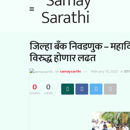
जिल्हा बँक निवडणुक – महा
विरुद्ध होणार लढत
by
samaysarthi
February 10, 2022
in
इत
0
0
SHARES
VIEWS