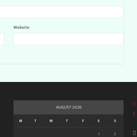
Website
AUGUST 2026
M
T
W
T
F
S
S
1
2