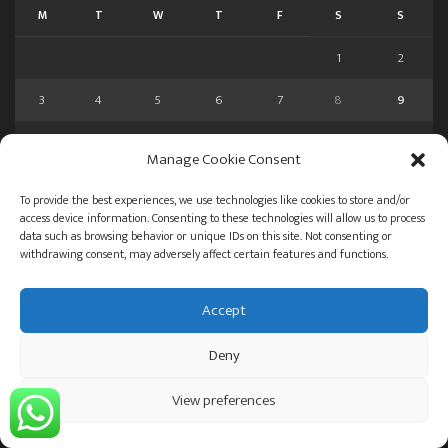
M
T
W
T
F
S
S
1
2
3
4
5
6
7
8
9
10
11
12
13
14
15
16
Manage Cookie Consent
17
18
19
20
21
22
23
To provide the best experiences, we use technologies like cookies to store and/or
access device information. Consenting to these technologies will allow us to process
24
25
26
27
28
29
30
data such as browsing behavior or unique IDs on this site. Not consenting or
withdrawing consent, may adversely affect certain features and functions.
31
« Jul
Accept
New
ई-पेपर
Deny
New
वेब स्टोरीज
View preferences