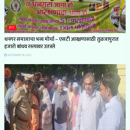
इतर
धनगर समाजाचा भव्य मोर्चा – एसटी आरक्षणासाठी तुळजापुरात
हजारो बांधव रस्त्यावर उतरले
SEPTEMBER 18, 2023