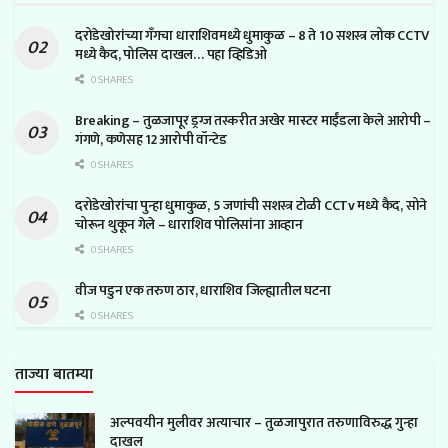
दरोडेखोरांच्या गँगचा धाराशिवमध्ये धुमाकुळ – 8 ते 10 सशस्त्र लोक CCTV
मध्ये कैद, पोलिस दाखल… पहा व्हिडिओ
0 SHARES
Breaking – तुळजापूर ड्रग्ज तस्करीत अखेर मास्टर माईंडला केले आरोपी –
गंगणे, कणेसह 12 आरोपी वॉन्टेड
0 SHARES
दरोडेखोरांचा पुन्हा धुमाकुळ, 5 जणांची सशस्त्र टोळी CCTv मध्ये कैद, सोने
चोरून थुकून गेले – धाराशिव पोलिसांना आव्हान
0 SHARES
वीज पडुन एक तरुण ठार, धाराशिव जिल्ह्यातील घटना
0 SHARES
ताज्या बातम्या
अल्पवयीन मुलीवर अत्याचार – तुळजापुरात तरुणाविरुद्ध गुन्हा
दाखल