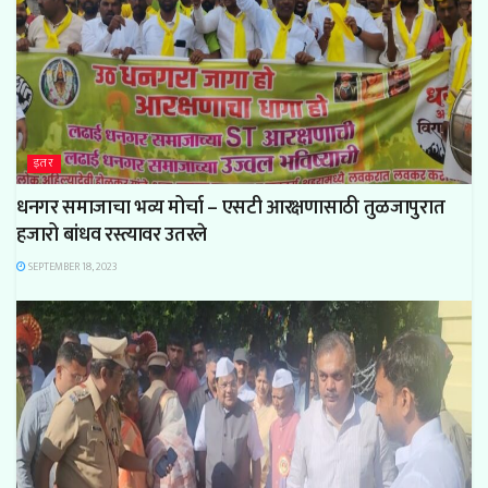
इतर
धनगर समाजाचा भव्य मोर्चा – एसटी आरक्षणासाठी तुळजापुरात
हजारो बांधव रस्त्यावर उतरले
SEPTEMBER 18, 2023