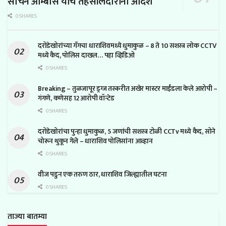
सचिन ओम्बासे यांचे तहसीलदारांना आदेश
0 SHARES
दरोडेखोरांच्या गँगचा धाराशिवमध्ये धुमाकुळ – 8 ते 10 सशस्त्र लोक CCTV
मध्ये कैद, पोलिस दाखल… पहा व्हिडिओ
0 SHARES
Breaking – तुळजापूर ड्रग्ज तस्करीत अखेर मास्टर माईंडला केले आरोपी –
गंगणे, कणेसह 12 आरोपी वॉन्टेड
0 SHARES
दरोडेखोरांचा पुन्हा धुमाकुळ, 5 जणांची सशस्त्र टोळी CCTv मध्ये कैद, सोने
चोरून थुकून गेले – धाराशिव पोलिसांना आव्हान
0 SHARES
वीज पडुन एक तरुण ठार, धाराशिव जिल्ह्यातील घटना
0 SHARES
ताज्या बातम्या