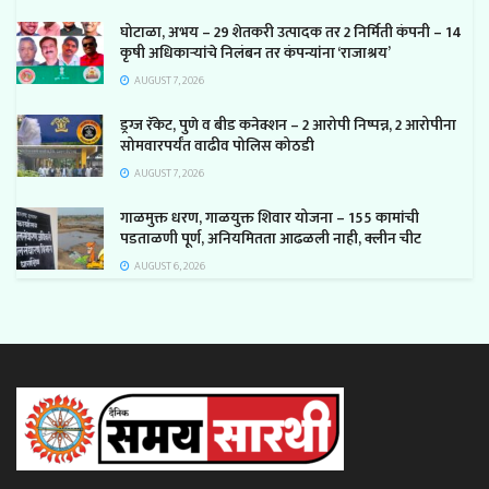
घोटाळा, अभय – 29 शेतकरी उत्पादक तर 2 निर्मिती कंपनी – 14
कृषी अधिकाऱ्यांचे निलंबन तर कंपन्यांना ‘राजाश्रय’
AUGUST 7, 2026
ड्रग्ज रॅकेट, पुणे व बीड कनेक्शन – 2 आरोपी निष्पन्न, 2 आरोपीना
सोमवारपर्यंत वाढीव पोलिस कोठडी
AUGUST 7, 2026
गाळमुक्त धरण, गाळयुक्त शिवार योजना – 155 कामांची
पडताळणी पूर्ण, अनियमितता आढळली नाही, क्लीन चीट
AUGUST 6, 2026