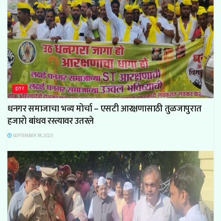
इतर
धनगर समाजाचा भव्य मोर्चा – एसटी आरक्षणासाठी तुळजापुरात
हजारो बांधव रस्त्यावर उतरले
SEPTEMBER 18, 2023