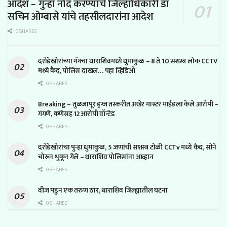
आदेश – गुन्हा नोंद करण्याचे जिल्हाधिकारी डॉ
सचिन ओम्बासे यांचे तहसीलदारांना आदेश
0 SHARES
दरोडेखोरांच्या गँगचा धाराशिवमध्ये धुमाकुळ – 8 ते 10 सशस्त्र लोक CCTV
मध्ये कैद, पोलिस दाखल… पहा व्हिडिओ
0 SHARES
Breaking – तुळजापूर ड्रग्ज तस्करीत अखेर मास्टर माईंडला केले आरोपी –
गंगणे, कणेसह 12 आरोपी वॉन्टेड
0 SHARES
दरोडेखोरांचा पुन्हा धुमाकुळ, 5 जणांची सशस्त्र टोळी CCTv मध्ये कैद, सोने
चोरून थुकून गेले – धाराशिव पोलिसांना आव्हान
0 SHARES
वीज पडुन एक तरुण ठार, धाराशिव जिल्ह्यातील घटना
0 SHARES