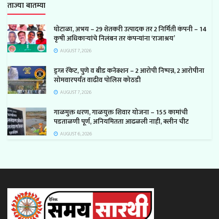
ताज्या बातम्या
घोटाळा, अभय – 29 शेतकरी उत्पादक तर 2 निर्मिती कंपनी – 14
कृषी अधिकाऱ्यांचे निलंबन तर कंपन्यांना ‘राजाश्रय’
AUGUST 7, 2026
ड्रग्ज रॅकेट, पुणे व बीड कनेक्शन – 2 आरोपी निष्पन्न, 2 आरोपीना
सोमवारपर्यंत वाढीव पोलिस कोठडी
AUGUST 7, 2026
गाळमुक्त धरण, गाळयुक्त शिवार योजना – 155 कामांची
पडताळणी पूर्ण, अनियमितता आढळली नाही, क्लीन चीट
AUGUST 6, 2026