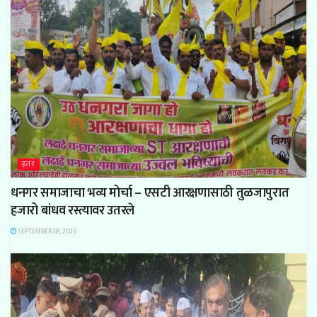
इतर
धनगर समाजाचा भव्य मोर्चा – एसटी आरक्षणासाठी तुळजापुरात
हजारो बांधव रस्त्यावर उतरले
SEPTEMBER 18, 2023