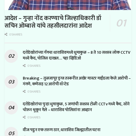
आदेश – गुन्हा नोंद करण्याचे जिल्हाधिकारी डॉ
सचिन ओम्बासे यांचे तहसीलदारांना आदेश
0 SHARES
दरोडेखोरांच्या गँगचा धाराशिवमध्ये धुमाकुळ – 8 ते 10 सशस्त्र लोक CCTV
मध्ये कैद, पोलिस दाखल… पहा व्हिडिओ
0 SHARES
Breaking – तुळजापूर ड्रग्ज तस्करीत अखेर मास्टर माईंडला केले आरोपी –
गंगणे, कणेसह 12 आरोपी वॉन्टेड
0 SHARES
दरोडेखोरांचा पुन्हा धुमाकुळ, 5 जणांची सशस्त्र टोळी CCTv मध्ये कैद, सोने
चोरून थुकून गेले – धाराशिव पोलिसांना आव्हान
0 SHARES
वीज पडुन एक तरुण ठार, धाराशिव जिल्ह्यातील घटना