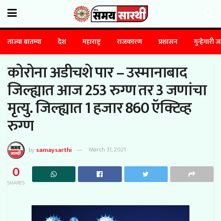
ताज्या बातम्या
देश
महाराष्ट्र
राजकारण
प्रशासन
गुन्हेगारी 
कोरोना अडीचशे पार – उस्मानाबाद
जिल्ह्यात आज 253 रुग्ण तर 3 जणांचा
मृत्यु. जिल्ह्यात 1 हजार 860 ऍक्टिव्ह
रुग्ण
by
samaysarthi
March 31, 2021
0
SHARES