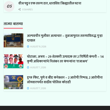
वीज पडुन एक तरुण ठार, धाराशिव जिल्ह्यातील घटना
0 SHARES
ताज्या बातम्या
अल्पवयीन मुलीवर अत्याचार – तुळजापुरात तरुणाविरुद्ध गुन्हा
दाखल
AUGUST 9, 2026
घोटाळा, अभय – 29 शेतकरी उत्पादक तर 2 निर्मिती कंपनी – 14
कृषी अधिकाऱ्यांचे निलंबन तर कंपन्यांना ‘राजाश्रय’
AUGUST 7, 2026
ड्रग्ज रॅकेट, पुणे व बीड कनेक्शन – 2 आरोपी निष्पन्न, 2 आरोपीना
सोमवारपर्यंत वाढीव पोलिस कोठडी
AUGUST 7, 2026