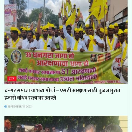
इतर
धनगर समाजाचा भव्य मोर्चा – एसटी आरक्षणासाठी तुळजापुरात
हजारो बांधव रस्त्यावर उतरले
SEPTEMBER 18, 2023