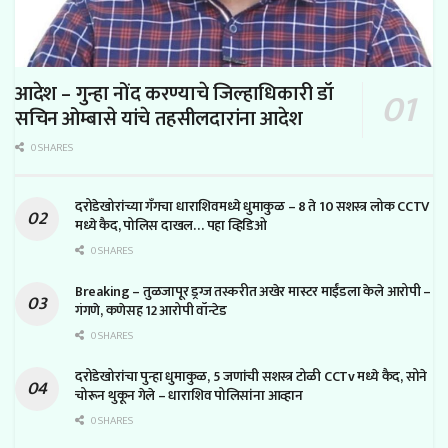
आदेश – गुन्हा नोंद करण्याचे जिल्हाधिकारी डॉ
सचिन ओम्बासे यांचे तहसीलदारांना आदेश
0 SHARES
दरोडेखोरांच्या गँगचा धाराशिवमध्ये धुमाकुळ – 8 ते 10 सशस्त्र लोक CCTV
मध्ये कैद, पोलिस दाखल… पहा व्हिडिओ
0 SHARES
Breaking – तुळजापूर ड्रग्ज तस्करीत अखेर मास्टर माईंडला केले आरोपी –
गंगणे, कणेसह 12 आरोपी वॉन्टेड
0 SHARES
दरोडेखोरांचा पुन्हा धुमाकुळ, 5 जणांची सशस्त्र टोळी CCTv मध्ये कैद, सोने
चोरून थुकून गेले – धाराशिव पोलिसांना आव्हान
0 SHARES