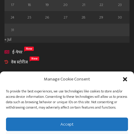
17
18
19
20
21
22
23
24
25
26
27
28
29
30
31
« Jul
New
ई-पेपर
New
वेब स्टोरीज
Manage Cookie Consent
To provide the best experiences, we use technologies like cookies to store and/or
access device information. Consenting to these technologies will allow us to process
आमच्या विषयी
data such as browsing behavior or unique IDs on this site. Not consenting or
संपर्क
withdrawing consent, may adversely affect certain features and functions.
Accept