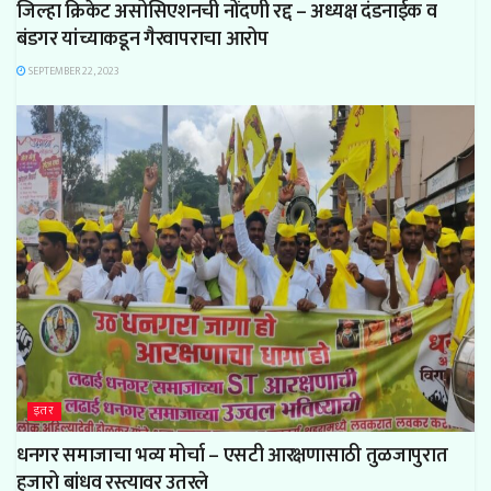
जिल्हा क्रिकेट असोसिएशनची नोंदणी रद्द – अध्यक्ष दंडनाईक व
बंडगर यांच्याकडून गैरवापराचा आरोप
SEPTEMBER 22, 2023
इतर
धनगर समाजाचा भव्य मोर्चा – एसटी आरक्षणासाठी तुळजापुरात
हजारो बांधव रस्त्यावर उतरले