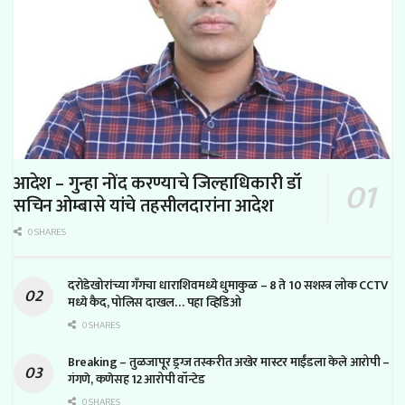
आदेश – गुन्हा नोंद करण्याचे जिल्हाधिकारी डॉ
सचिन ओम्बासे यांचे तहसीलदारांना आदेश
0 SHARES
दरोडेखोरांच्या गँगचा धाराशिवमध्ये धुमाकुळ – 8 ते 10 सशस्त्र लोक CCTV
मध्ये कैद, पोलिस दाखल… पहा व्हिडिओ
0 SHARES
Breaking – तुळजापूर ड्रग्ज तस्करीत अखेर मास्टर माईंडला केले आरोपी –
गंगणे, कणेसह 12 आरोपी वॉन्टेड
0 SHARES