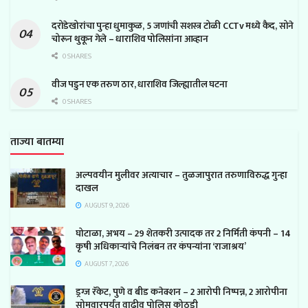
दरोडेखोरांचा पुन्हा धुमाकुळ, 5 जणांची सशस्त्र टोळी CCTv मध्ये कैद, सोने
चोरून थुकून गेले – धाराशिव पोलिसांना आव्हान
0 SHARES
वीज पडुन एक तरुण ठार, धाराशिव जिल्ह्यातील घटना
0 SHARES
ताज्या बातम्या
अल्पवयीन मुलीवर अत्याचार – तुळजापुरात तरुणाविरुद्ध गुन्हा
दाखल
AUGUST 9, 2026
घोटाळा, अभय – 29 शेतकरी उत्पादक तर 2 निर्मिती कंपनी – 14
कृषी अधिकाऱ्यांचे निलंबन तर कंपन्यांना ‘राजाश्रय’
AUGUST 7, 2026
ड्रग्ज रॅकेट, पुणे व बीड कनेक्शन – 2 आरोपी निष्पन्न, 2 आरोपीना
सोमवारपर्यंत वाढीव पोलिस कोठडी