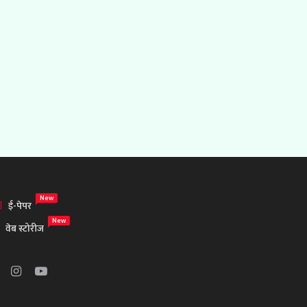
New
ई-पेपर
New
वेब स्टोरीज