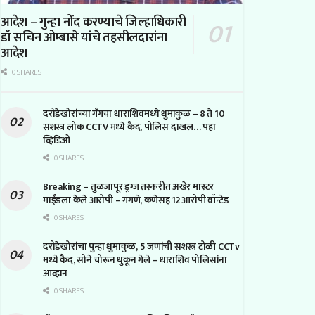
आदेश – गुन्हा नोंद करण्याचे जिल्हाधिकारी
डॉ सचिन ओम्बासे यांचे तहसीलदारांना
आदेश
0 SHARES
दरोडेखोरांच्या गँगचा धाराशिवमध्ये धुमाकुळ – 8 ते 10
सशस्त्र लोक CCTV मध्ये कैद, पोलिस दाखल… पहा
व्हिडिओ
0 SHARES
Breaking – तुळजापूर ड्रग्ज तस्करीत अखेर मास्टर
माईंडला केले आरोपी – गंगणे, कणेसह 12 आरोपी वॉन्टेड
0 SHARES
दरोडेखोरांचा पुन्हा धुमाकुळ, 5 जणांची सशस्त्र टोळी CCTv
मध्ये कैद, सोने चोरून थुकून गेले – धाराशिव पोलिसांना
आव्हान
0 SHARES