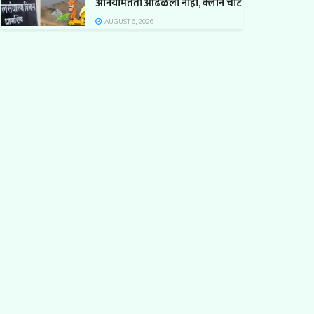
अनियमितता आढळली नाही, क्लीन चीट
AUGUST 6, 2026