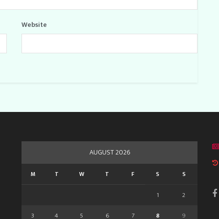
Website
AUGUST 2026
M
T
W
T
F
S
S
1
2
3
4
5
6
7
8
9