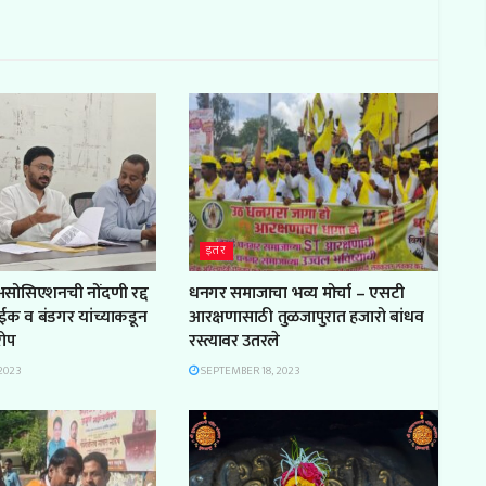
इतर
 असोसिएशनची नोंदणी रद्द
धनगर समाजाचा भव्य मोर्चा – एसटी
ाईक व बंडगर यांच्याकडून
आरक्षणासाठी तुळजापुरात हजारो बांधव
रोप
रस्त्यावर उतरले
2023
SEPTEMBER 18, 2023