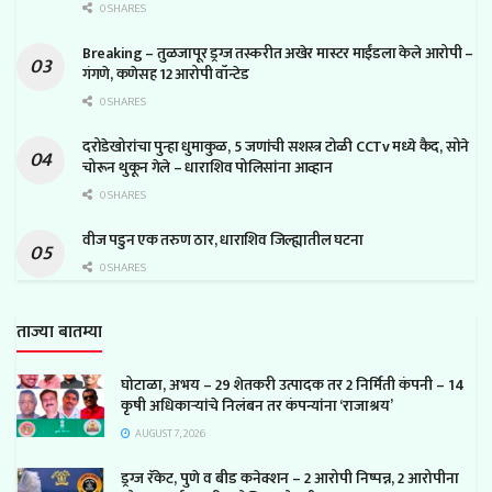
0 SHARES
Breaking – तुळजापूर ड्रग्ज तस्करीत अखेर मास्टर माईंडला केले आरोपी –
गंगणे, कणेसह 12 आरोपी वॉन्टेड
0 SHARES
दरोडेखोरांचा पुन्हा धुमाकुळ, 5 जणांची सशस्त्र टोळी CCTv मध्ये कैद, सोने
चोरून थुकून गेले – धाराशिव पोलिसांना आव्हान
0 SHARES
वीज पडुन एक तरुण ठार, धाराशिव जिल्ह्यातील घटना
0 SHARES
ताज्या बातम्या
घोटाळा, अभय – 29 शेतकरी उत्पादक तर 2 निर्मिती कंपनी – 14
कृषी अधिकाऱ्यांचे निलंबन तर कंपन्यांना ‘राजाश्रय’
AUGUST 7, 2026
ड्रग्ज रॅकेट, पुणे व बीड कनेक्शन – 2 आरोपी निष्पन्न, 2 आरोपीना