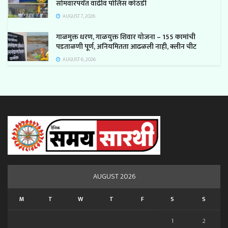
सोमवारपर्यंत वाढीव पोलिस कोठडी
AUGUST 7, 2026
गाळमुक्त धरण, गाळयुक्त शिवार योजना – 155 कामांची
पडताळणी पूर्ण, अनियमितता आढळली नाही, क्लीन चीट
AUGUST 6, 2026
AUGUST 2026
M
T
W
T
F
S
S
1
2