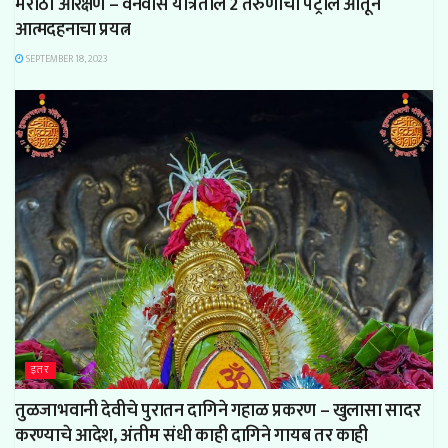
मराठा आरक्षण – वनवास यात्रेतील 2 तरुणाचा पेट्रोल ओतून
आत्मदहनाचा प्रयत्न
SEPTEMBER 18, 2023
इतर
तुळजाभवानी देवीचे पुरातन दागिने गहाळ प्रकरण – खुलासा सादर
करण्याचे आदेश, अंतीम संधी काही दागिने गायब तर काही