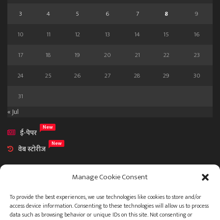
3
4
5
6
7
8
9
10
11
12
13
14
15
16
17
18
19
20
21
22
23
24
25
26
27
28
29
30
31
« Jul
New
ई-पेपर
New
वेब स्टोरीज
Manage Cookie Consent
To provide the best experiences, we use technologies like cookies to store and/or
access device information. Consenting to these technologies will allow us to process
आमच्या विषयी
data such as browsing behavior or unique IDs on this site. Not consenting or