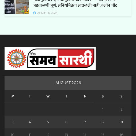
पडताळणी पूर्ण, अनियमितता आढळली नाही, क्लीन चीट
AUGUST 6, 2026
AUGUST 2026
M
T
W
T
F
S
S
1
2
3
4
5
6
7
8
9
10
11
12
13
14
15
16