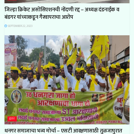
जिल्हा क्रिकेट असोसिएशनची नोंदणी रद्द – अध्यक्ष दंडनाईक व
बंडगर यांच्याकडून गैरवापराचा आरोप
SEPTEMBER 22, 2023
इतर
धनगर समाजाचा भव्य मोर्चा – एसटी आरक्षणासाठी तुळजापुरात