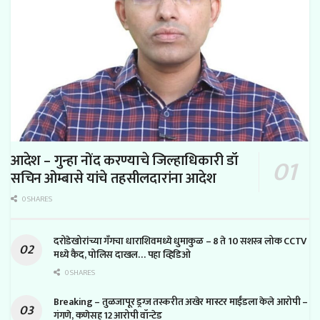
आदेश – गुन्हा नोंद करण्याचे जिल्हाधिकारी डॉ
सचिन ओम्बासे यांचे तहसीलदारांना आदेश
0 SHARES
दरोडेखोरांच्या गँगचा धाराशिवमध्ये धुमाकुळ – 8 ते 10 सशस्त्र लोक CCTV
मध्ये कैद, पोलिस दाखल… पहा व्हिडिओ
0 SHARES
Breaking – तुळजापूर ड्रग्ज तस्करीत अखेर मास्टर माईंडला केले आरोपी –
गंगणे, कणेसह 12 आरोपी वॉन्टेड