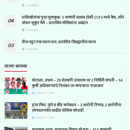
0 SHARES
दरोडेखोरांचा पुन्हा धुमाकुळ, 5 जणांची सशस्त्र टोळी CCTv मध्ये कैद, सोने
चोरून थुकून गेले – धाराशिव पोलिसांना आव्हान
0 SHARES
वीज पडुन एक तरुण ठार, धाराशिव जिल्ह्यातील घटना
0 SHARES
ताज्या बातम्या
घोटाळा, अभय – 29 शेतकरी उत्पादक तर 2 निर्मिती कंपनी – 14
कृषी अधिकाऱ्यांचे निलंबन तर कंपन्यांना ‘राजाश्रय’
AUGUST 7, 2026
ड्रग्ज रॅकेट, पुणे व बीड कनेक्शन – 2 आरोपी निष्पन्न, 2 आरोपीना
सोमवारपर्यंत वाढीव पोलिस कोठडी
AUGUST 7, 2026
गाळमुक्त धरण, गाळयुक्त शिवार योजना – 155 कामांची