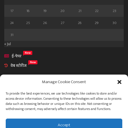
17
18
19
20
21
22
23
24
25
26
27
28
29
30
31
« Jul
New
ई-पेपर
New
वेब स्टोरीज
Manage Cookie Consent
To provide the best experiences, we use technologies like cookies to store and/or
access device information. Consenting to these technologies will allow us to process
आमच्या विषयी
data such as browsing behavior or unique IDs on this site. Not consenting or
संपर्क
withdrawing consent, may adversely affect certain features and functions.
Accept