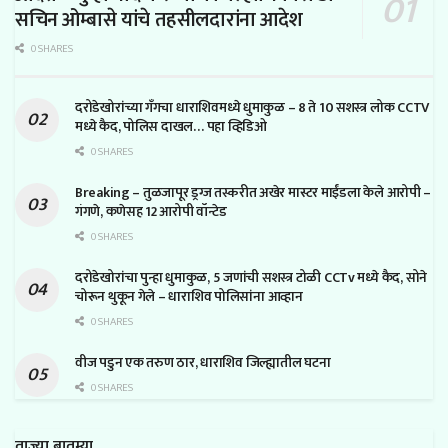
सचिन ओम्बासे यांचे तहसीलदारांना आदेश
0 SHARES
दरोडेखोरांच्या गँगचा धाराशिवमध्ये धुमाकुळ – 8 ते 10 सशस्त्र लोक CCTV
मध्ये कैद, पोलिस दाखल… पहा व्हिडिओ
0 SHARES
Breaking – तुळजापूर ड्रग्ज तस्करीत अखेर मास्टर माईंडला केले आरोपी –
गंगणे, कणेसह 12 आरोपी वॉन्टेड
0 SHARES
दरोडेखोरांचा पुन्हा धुमाकुळ, 5 जणांची सशस्त्र टोळी CCTv मध्ये कैद, सोने
चोरून थुकून गेले – धाराशिव पोलिसांना आव्हान
0 SHARES
वीज पडुन एक तरुण ठार, धाराशिव जिल्ह्यातील घटना
0 SHARES
ताज्या बातम्या