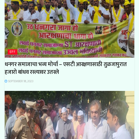
इतर
धनगर समाजाचा भव्य मोर्चा – एसटी आरक्षणासाठी तुळजापुरात
हजारो बांधव रस्त्यावर उतरले
SEPTEMBER 18, 2023