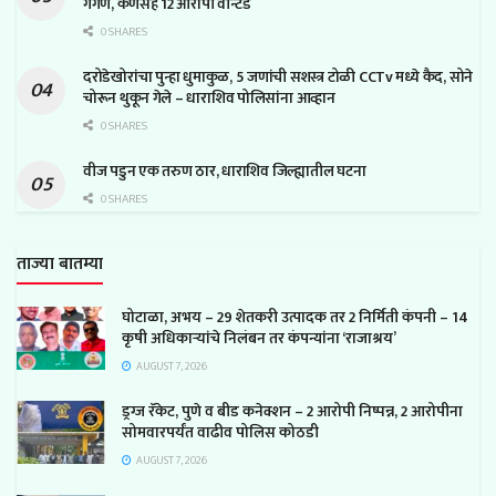
गंगणे, कणेसह 12 आरोपी वॉन्टेड
0 SHARES
दरोडेखोरांचा पुन्हा धुमाकुळ, 5 जणांची सशस्त्र टोळी CCTv मध्ये कैद, सोने
चोरून थुकून गेले – धाराशिव पोलिसांना आव्हान
0 SHARES
वीज पडुन एक तरुण ठार, धाराशिव जिल्ह्यातील घटना
0 SHARES
ताज्या बातम्या
घोटाळा, अभय – 29 शेतकरी उत्पादक तर 2 निर्मिती कंपनी – 14
कृषी अधिकाऱ्यांचे निलंबन तर कंपन्यांना ‘राजाश्रय’
AUGUST 7, 2026
ड्रग्ज रॅकेट, पुणे व बीड कनेक्शन – 2 आरोपी निष्पन्न, 2 आरोपीना
सोमवारपर्यंत वाढीव पोलिस कोठडी
AUGUST 7, 2026