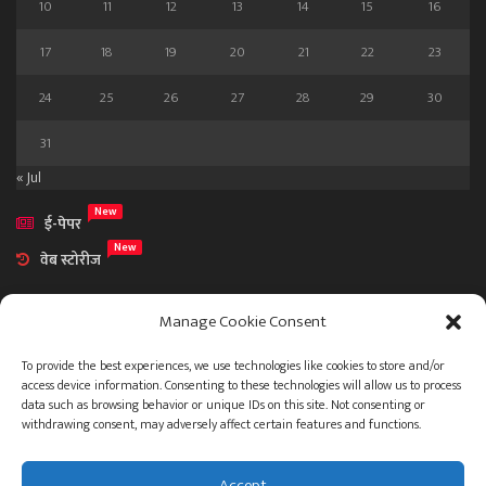
10
11
12
13
14
15
16
17
18
19
20
21
22
23
24
25
26
27
28
29
30
31
« Jul
New
ई-पेपर
New
वेब स्टोरीज
Manage Cookie Consent
To provide the best experiences, we use technologies like cookies to store and/or
access device information. Consenting to these technologies will allow us to process
आमच्या विषयी
data such as browsing behavior or unique IDs on this site. Not consenting or
संपर्क
withdrawing consent, may adversely affect certain features and functions.
Accept