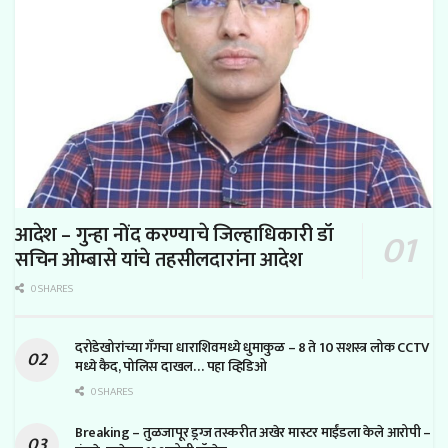
आदेश – गुन्हा नोंद करण्याचे जिल्हाधिकारी डॉ
सचिन ओम्बासे यांचे तहसीलदारांना आदेश
0 SHARES
दरोडेखोरांच्या गँगचा धाराशिवमध्ये धुमाकुळ – 8 ते 10 सशस्त्र लोक CCTV
मध्ये कैद, पोलिस दाखल… पहा व्हिडिओ
0 SHARES
Breaking – तुळजापूर ड्रग्ज तस्करीत अखेर मास्टर माईंडला केले आरोपी –