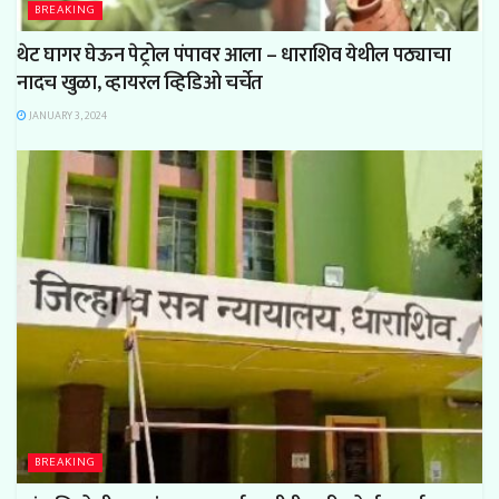
BREAKING
थेट घागर घेऊन पेट्रोल पंपावर आला – धाराशिव येथील पठ्याचा
नादच खुळा, व्हायरल व्हिडिओ चर्चेत
JANUARY 3, 2024
BREAKING