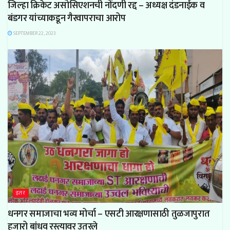
जिल्हा क्रिकेट असोसिएशनची नोंदणी रद्द – अध्यक्ष दंडनाईक व
बंडगर यांच्याकडून गैरवापराचा आरोप
SEPTEMBER 22, 2023
इतर
धनगर समाजाचा भव्य मोर्चा – एसटी आरक्षणासाठी तुळजापुरात
हजारो बांधव रस्त्यावर उतरले