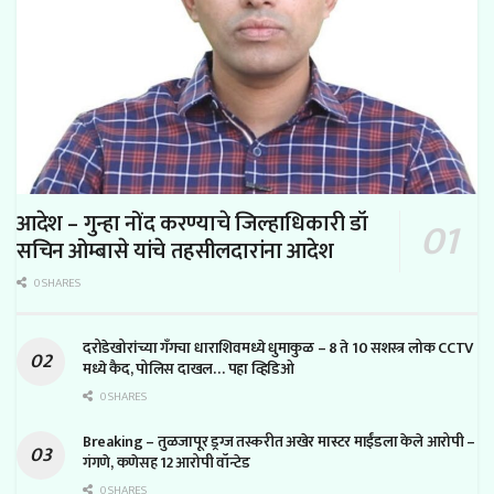
आदेश – गुन्हा नोंद करण्याचे जिल्हाधिकारी डॉ
सचिन ओम्बासे यांचे तहसीलदारांना आदेश
0 SHARES
दरोडेखोरांच्या गँगचा धाराशिवमध्ये धुमाकुळ – 8 ते 10 सशस्त्र लोक CCTV
मध्ये कैद, पोलिस दाखल… पहा व्हिडिओ
0 SHARES
Breaking – तुळजापूर ड्रग्ज तस्करीत अखेर मास्टर माईंडला केले आरोपी –
गंगणे, कणेसह 12 आरोपी वॉन्टेड
0 SHARES