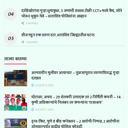
दरोडेखोरांचा पुन्हा धुमाकुळ, 5 जणांची सशस्त्र टोळी CCTv मध्ये कैद, सोने
चोरून थुकून गेले – धाराशिव पोलिसांना आव्हान
0 SHARES
वीज पडुन एक तरुण ठार, धाराशिव जिल्ह्यातील घटना
0 SHARES
ताज्या बातम्या
अल्पवयीन मुलीवर अत्याचार – तुळजापुरात तरुणाविरुद्ध गुन्हा
दाखल
AUGUST 9, 2026
घोटाळा, अभय – 29 शेतकरी उत्पादक तर 2 निर्मिती कंपनी – 14
कृषी अधिकाऱ्यांचे निलंबन तर कंपन्यांना ‘राजाश्रय’
AUGUST 7, 2026
ड्रग्ज रॅकेट, पुणे व बीड कनेक्शन – 2 आरोपी निष्पन्न, 2 आरोपीना
सोमवारपर्यंत वाढीव पोलिस कोठडी