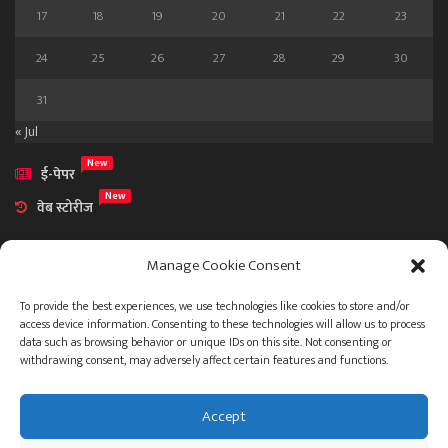
17
18
19
20
21
22
23
24
25
26
27
28
29
30
31
« Jul
New
ई-पेपर
New
वेब स्टोरीज
Manage Cookie Consent
To provide the best experiences, we use technologies like cookies to store and/or
access device information. Consenting to these technologies will allow us to process
आमच्या विषयी
data such as browsing behavior or unique IDs on this site. Not consenting or
संपर्क
withdrawing consent, may adversely affect certain features and functions.
Accept