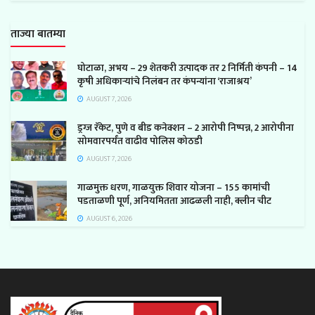
ताज्या बातम्या
घोटाळा, अभय – 29 शेतकरी उत्पादक तर 2 निर्मिती कंपनी – 14
कृषी अधिकाऱ्यांचे निलंबन तर कंपन्यांना ‘राजाश्रय’
AUGUST 7, 2026
ड्रग्ज रॅकेट, पुणे व बीड कनेक्शन – 2 आरोपी निष्पन्न, 2 आरोपीना
सोमवारपर्यंत वाढीव पोलिस कोठडी
AUGUST 7, 2026
गाळमुक्त धरण, गाळयुक्त शिवार योजना – 155 कामांची
पडताळणी पूर्ण, अनियमितता आढळली नाही, क्लीन चीट
AUGUST 6, 2026