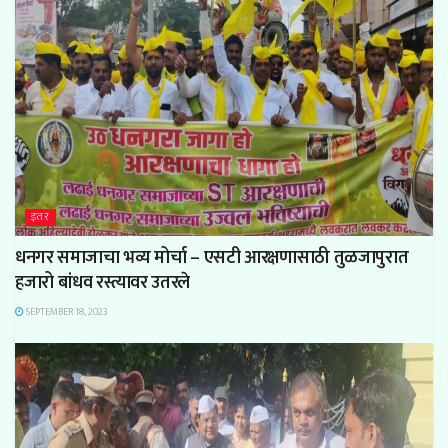
इतर
धनगर समाजाचा भव्य मोर्चा – एसटी आरक्षणासाठी तुळजापुरात
हजारो बांधव रस्त्यावर उतरले
SEPTEMBER 18, 2023