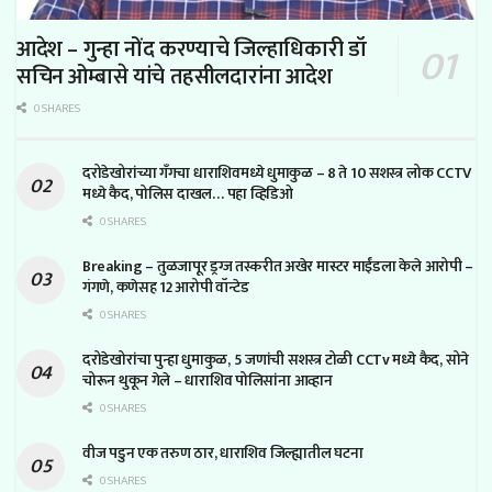
आदेश – गुन्हा नोंद करण्याचे जिल्हाधिकारी डॉ
सचिन ओम्बासे यांचे तहसीलदारांना आदेश
0 SHARES
दरोडेखोरांच्या गँगचा धाराशिवमध्ये धुमाकुळ – 8 ते 10 सशस्त्र लोक CCTV
मध्ये कैद, पोलिस दाखल… पहा व्हिडिओ
0 SHARES
Breaking – तुळजापूर ड्रग्ज तस्करीत अखेर मास्टर माईंडला केले आरोपी –
गंगणे, कणेसह 12 आरोपी वॉन्टेड
0 SHARES
दरोडेखोरांचा पुन्हा धुमाकुळ, 5 जणांची सशस्त्र टोळी CCTv मध्ये कैद, सोने
चोरून थुकून गेले – धाराशिव पोलिसांना आव्हान
0 SHARES
वीज पडुन एक तरुण ठार, धाराशिव जिल्ह्यातील घटना
0 SHARES