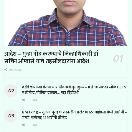
आदेश – गुन्हा नोंद करण्याचे जिल्हाधिकारी डॉ
सचिन ओम्बासे यांचे तहसीलदारांना आदेश
0 SHARES
दरोडेखोरांच्या गँगचा धाराशिवमध्ये धुमाकुळ – 8 ते 10 सशस्त्र लोक CCTV
मध्ये कैद, पोलिस दाखल… पहा व्हिडिओ
0 SHARES
Breaking – तुळजापूर ड्रग्ज तस्करीत अखेर मास्टर माईंडला केले आरोपी –
गंगणे, कणेसह 12 आरोपी वॉन्टेड
0 SHARES