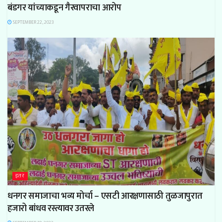
बंडगर यांच्याकडून गैरवापराचा आरोप
SEPTEMBER 22, 2023
इतर
धनगर समाजाचा भव्य मोर्चा – एसटी आरक्षणासाठी तुळजापुरात
हजारो बांधव रस्त्यावर उतरले