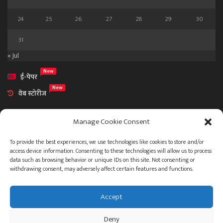
24
25
26
27
28
29
30
31
« Jul
New
ई-पेपर
New
वेब स्टोरीज
Manage Cookie Consent
To provide the best experiences, we use technologies like cookies to store and/or
access device information. Consenting to these technologies will allow us to process
आमच्या विषयी
data such as browsing behavior or unique IDs on this site. Not consenting or
संपर्क
withdrawing consent, may adversely affect certain features and functions.
Accept
ताज्या बातम्या
देश
महाराष्ट्र
राजकारण
प्रशासन
Deny