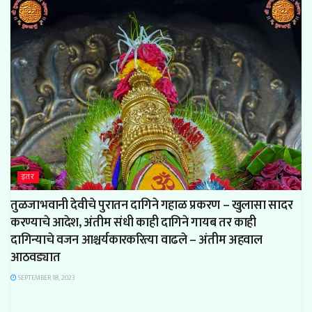
इतर
तुळजाभवानी देवीचे पुरातन दागिने गहाळ प्रकरण – खुलासा सादर
करण्याचे आदेश, अंतीम संधी काही दागिने गायब तर काही
दागिन्याचे वजन आश्चर्यकारकरित्या वाढले – अंतीम अहवाल
आठवड्यात
SEPTEMBER 18, 2023