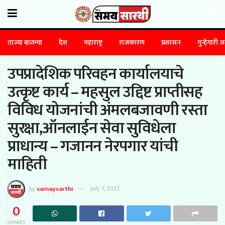
ताज्या बातम्या
देश
महाराष्ट्र
राजकारण
प्रशासन
गुन्हेगारी 
उपप्रादेशिक परिवहन कार्यालयाचे
उत्कृष्ट कार्य – महसुल उद्दिष्ट प्राप्तीसह
विविध योजनांची अंमलबजावणी रस्ता
सुरक्षा,ऑनलाईन सेवा सुविधेला
प्राधान्य – गजानन नेरपगार यांची
माहिती
by
samaysarthi
July 7, 2023
0
SHARES