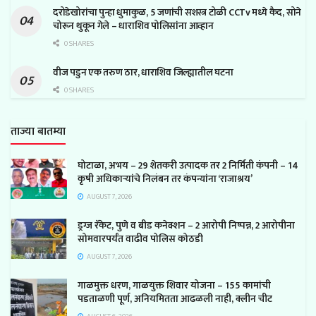
दरोडेखोरांचा पुन्हा धुमाकुळ, 5 जणांची सशस्त्र टोळी CCTv मध्ये कैद, सोने
चोरून थुकून गेले – धाराशिव पोलिसांना आव्हान
0 SHARES
वीज पडुन एक तरुण ठार, धाराशिव जिल्ह्यातील घटना
0 SHARES
ताज्या बातम्या
घोटाळा, अभय – 29 शेतकरी उत्पादक तर 2 निर्मिती कंपनी – 14
कृषी अधिकाऱ्यांचे निलंबन तर कंपन्यांना ‘राजाश्रय’
AUGUST 7, 2026
ड्रग्ज रॅकेट, पुणे व बीड कनेक्शन – 2 आरोपी निष्पन्न, 2 आरोपीना
सोमवारपर्यंत वाढीव पोलिस कोठडी
AUGUST 7, 2026
गाळमुक्त धरण, गाळयुक्त शिवार योजना – 155 कामांची
पडताळणी पूर्ण, अनियमितता आढळली नाही, क्लीन चीट