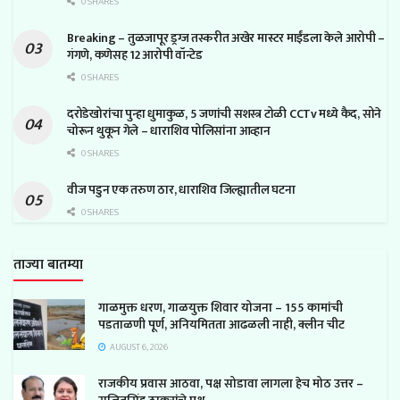
0 SHARES
Breaking – तुळजापूर ड्रग्ज तस्करीत अखेर मास्टर माईंडला केले आरोपी –
गंगणे, कणेसह 12 आरोपी वॉन्टेड
0 SHARES
दरोडेखोरांचा पुन्हा धुमाकुळ, 5 जणांची सशस्त्र टोळी CCTv मध्ये कैद, सोने
चोरून थुकून गेले – धाराशिव पोलिसांना आव्हान
0 SHARES
वीज पडुन एक तरुण ठार, धाराशिव जिल्ह्यातील घटना
0 SHARES
ताज्या बातम्या
गाळमुक्त धरण, गाळयुक्त शिवार योजना – 155 कामांची
पडताळणी पूर्ण, अनियमितता आढळली नाही, क्लीन चीट
AUGUST 6, 2026
राजकीय प्रवास आठवा, पक्ष सोडावा लागला हेच मोठ उत्तर –