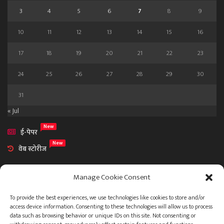
3
4
5
6
7
8
9
10
11
12
13
14
15
16
17
18
19
20
21
22
23
24
25
26
27
28
29
30
31
« Jul
New
ई-पेपर
New
वेब स्टोरीज
Manage Cookie Consent
To provide the best experiences, we use technologies like cookies to store and/or
access device information. Consenting to these technologies will allow us to process
आमच्या विषयी
data such as browsing behavior or unique IDs on this site. Not consenting or