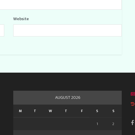
Website
AUGUST 2026
M
T
W
T
F
S
S
1
2