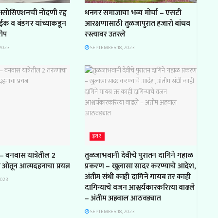
 असोसिएशनची नोंदणी रद्द
धनगर समाजाचा भव्य मोर्चा – एसटी
ाईक व बंडगर यांच्याकडून
आरक्षणासाठी तुळजापुरात हजारो बांधव
रोप
रस्त्यावर उतरले
2023
SEPTEMBER 18, 2023
इतर
– वनवास यात्रेतील 2
तुळजाभवानी देवीचे पुरातन दागिने गहाळ
ल ओतून आत्मदहनाचा प्रयत्न
प्रकरण – खुलासा सादर करण्याचे आदेश,
अंतीम संधी काही दागिने गायब तर काही
2023
दागिन्याचे वजन आश्चर्यकारकरित्या वाढले
– अंतीम अहवाल आठवड्यात
SEPTEMBER 18, 2023