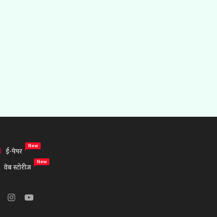
New
ई-पेपर
New
वेब स्टोरीज