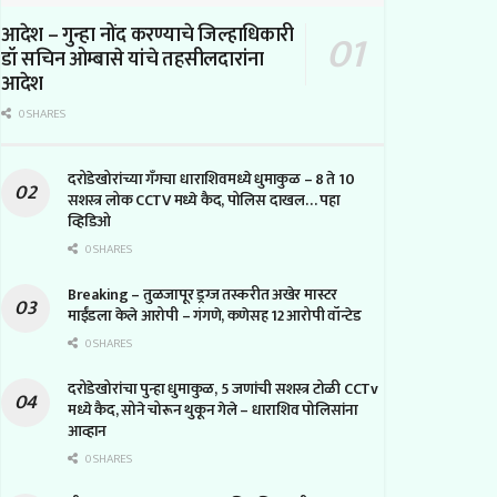
आदेश – गुन्हा नोंद करण्याचे जिल्हाधिकारी
डॉ सचिन ओम्बासे यांचे तहसीलदारांना
आदेश
0 SHARES
दरोडेखोरांच्या गँगचा धाराशिवमध्ये धुमाकुळ – 8 ते 10
सशस्त्र लोक CCTV मध्ये कैद, पोलिस दाखल… पहा
व्हिडिओ
0 SHARES
Breaking – तुळजापूर ड्रग्ज तस्करीत अखेर मास्टर
माईंडला केले आरोपी – गंगणे, कणेसह 12 आरोपी वॉन्टेड
0 SHARES
दरोडेखोरांचा पुन्हा धुमाकुळ, 5 जणांची सशस्त्र टोळी CCTv
मध्ये कैद, सोने चोरून थुकून गेले – धाराशिव पोलिसांना
आव्हान
0 SHARES