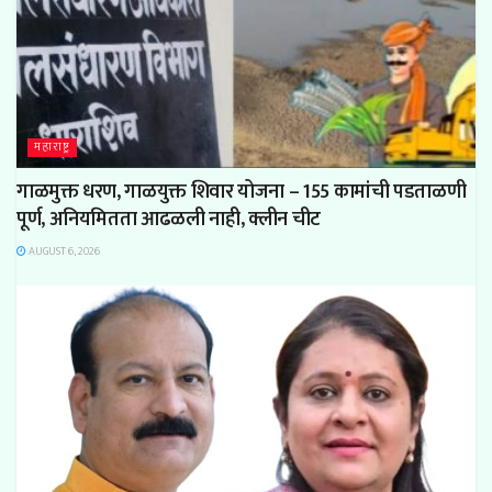
महाराष्ट्र
गाळमुक्त धरण, गाळयुक्त शिवार योजना – 155 कामांची पडताळणी
पूर्ण, अनियमितता आढळली नाही, क्लीन चीट
AUGUST 6, 2026