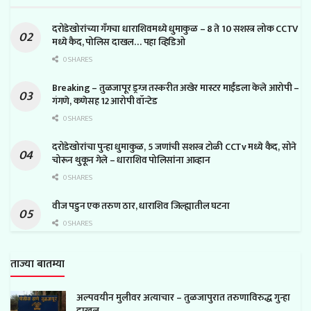
दरोडेखोरांच्या गँगचा धाराशिवमध्ये धुमाकुळ – 8 ते 10 सशस्त्र लोक CCTV
मध्ये कैद, पोलिस दाखल… पहा व्हिडिओ
0 SHARES
Breaking – तुळजापूर ड्रग्ज तस्करीत अखेर मास्टर माईंडला केले आरोपी –
गंगणे, कणेसह 12 आरोपी वॉन्टेड
0 SHARES
दरोडेखोरांचा पुन्हा धुमाकुळ, 5 जणांची सशस्त्र टोळी CCTv मध्ये कैद, सोने
चोरून थुकून गेले – धाराशिव पोलिसांना आव्हान
0 SHARES
वीज पडुन एक तरुण ठार, धाराशिव जिल्ह्यातील घटना
0 SHARES
ताज्या बातम्या
अल्पवयीन मुलीवर अत्याचार – तुळजापुरात तरुणाविरुद्ध गुन्हा
दाखल