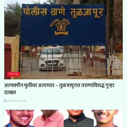
महाराष्ट्र
अल्पवयीन मुलीवर अत्याचार – तुळजापुरात तरुणाविरुद्ध गुन्हा
दाखल
AUGUST 9, 2026