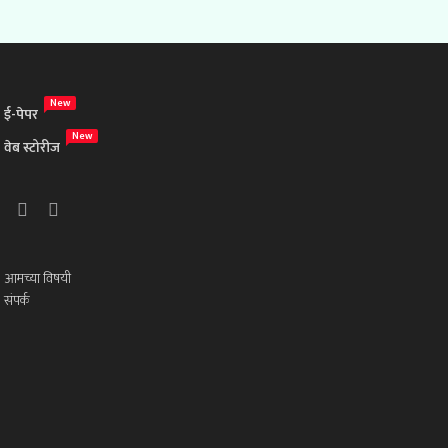
New
ई-पेपर
New
वेब स्टोरीज
आमच्या विषयी
संपर्क