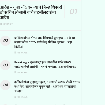
आदेश – गुन्हा नोंद करण्याचे जिल्हाधिकारी
डॉ सचिन ओम्बासे यांचे तहसीलदारांना
आदेश
0 SHARES
दरोडेखोरांच्या गँगचा धाराशिवमध्ये धुमाकुळ – 8 ते 10
सशस्त्र लोक CCTV मध्ये कैद, पोलिस दाखल… पहा
व्हिडिओ
0 SHARES
Breaking – तुळजापूर ड्रग्ज तस्करीत अखेर मास्टर
माईंडला केले आरोपी – गंगणे, कणेसह 12 आरोपी वॉन्टेड
0 SHARES
दरोडेखोरांचा पुन्हा धुमाकुळ, 5 जणांची सशस्त्र टोळी CCTv
मध्ये कैद, सोने चोरून थुकून गेले – धाराशिव पोलिसांना
आव्हान
0 SHARES