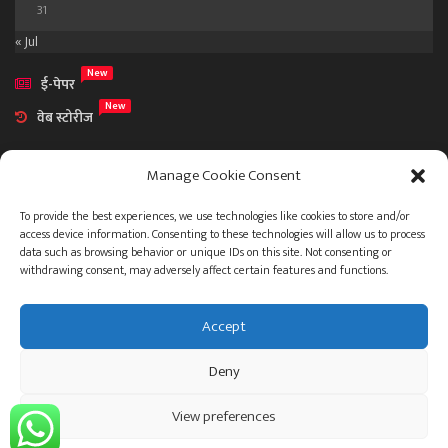
31
« Jul
New
ई-पेपर
New
वेब स्टोरीज
Manage Cookie Consent
To provide the best experiences, we use technologies like cookies to store and/or
access device information. Consenting to these technologies will allow us to process
आमच्या विषयी
data such as browsing behavior or unique IDs on this site. Not consenting or
संपर्क
withdrawing consent, may adversely affect certain features and functions.
Accept
ताज्या बातम्या
देश
महाराष्ट्र
राजकारण
प्रशासन
Deny
गुन्हेगारी जगत
इतर
जाहिरात
View preferences
© 2023 .