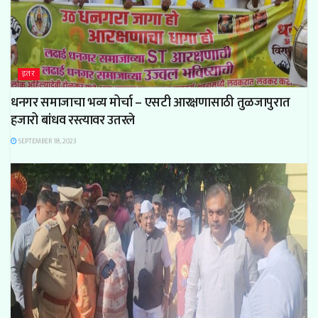
इतर
धनगर समाजाचा भव्य मोर्चा – एसटी आरक्षणासाठी तुळजापुरात
हजारो बांधव रस्त्यावर उतरले
SEPTEMBER 18, 2023