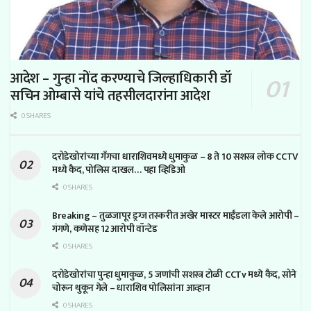
आदेश – गुन्हा नोंद करण्याचे जिल्हाधिकारी डॉ
सचिन ओम्बासे यांचे तहसीलदारांना आदेश
0 SHARES
दरोडेखोरांच्या गँगचा धाराशिवमध्ये धुमाकुळ – 8 ते 10 सशस्त्र लोक CCTV
मध्ये कैद, पोलिस दाखल… पहा व्हिडिओ
0 SHARES
Breaking – तुळजापूर ड्रग्ज तस्करीत अखेर मास्टर माईंडला केले आरोपी –
गंगणे, कणेसह 12 आरोपी वॉन्टेड
0 SHARES
दरोडेखोरांचा पुन्हा धुमाकुळ, 5 जणांची सशस्त्र टोळी CCTv मध्ये कैद, सोने
चोरून थुकून गेले – धाराशिव पोलिसांना आव्हान
0 SHARES