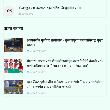
वीज पडुन एक तरुण ठार, धाराशिव जिल्ह्यातील घटना
0 SHARES
ताज्या बातम्या
अल्पवयीन मुलीवर अत्याचार – तुळजापुरात तरुणाविरुद्ध गुन्हा
दाखल
AUGUST 9, 2026
घोटाळा, अभय – 29 शेतकरी उत्पादक तर 2 निर्मिती कंपनी – 14
कृषी अधिकाऱ्यांचे निलंबन तर कंपन्यांना ‘राजाश्रय’
AUGUST 7, 2026
ड्रग्ज रॅकेट, पुणे व बीड कनेक्शन – 2 आरोपी निष्पन्न, 2 आरोपीना
सोमवारपर्यंत वाढीव पोलिस कोठडी
AUGUST 7, 2026