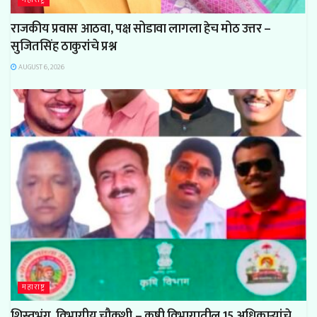
राजकीय प्रवास आठवा, पक्ष सोडावा लागला हेच मोठ उत्तर –
सुजितसिंह ठाकुरांचे प्रश्न
AUGUST 6, 2026
महाराष्ट्र
शिस्तभंग, विभागीय चौकशी – कृषी विभागातील 15 अधिकाऱ्यांचे