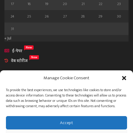
17
18
19
20
21
22
23
24
25
26
27
28
29
30
31
« Jul
New
ई-पेपर
New
वेब स्टोरीज
Manage Cookie Consent
To provide the best experiences, we use technologies like cookies to store and/or
access device information. Consenting to these technologies will allow us to process
आमच्या विषयी
data such as browsing behavior or unique IDs on this site. Not consenting or
संपर्क
withdrawing consent, may adversely affect certain features and functions.
Accept
ताज्या बातम्या
देश
महाराष्ट्र
राजकारण
प्रशासन