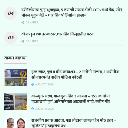
दरोडेखोरांचा पुन्हा धुमाकुळ, 5 जणांची सशस्त्र टोळी CCTv मध्ये कैद, सोने
चोरून थुकून गेले – धाराशिव पोलिसांना आव्हान
0 SHARES
वीज पडुन एक तरुण ठार, धाराशिव जिल्ह्यातील घटना
0 SHARES
ताज्या बातम्या
ड्रग्ज रॅकेट, पुणे व बीड कनेक्शन – 2 आरोपी निष्पन्न, 2 आरोपीना
सोमवारपर्यंत वाढीव पोलिस कोठडी
AUGUST 7, 2026
गाळमुक्त धरण, गाळयुक्त शिवार योजना – 155 कामांची
पडताळणी पूर्ण, अनियमितता आढळली नाही, क्लीन चीट
AUGUST 6, 2026
राजकीय प्रवास आठवा, पक्ष सोडावा लागला हेच मोठ उत्तर –
सुजितसिंह ठाकुरांचे प्रश्न