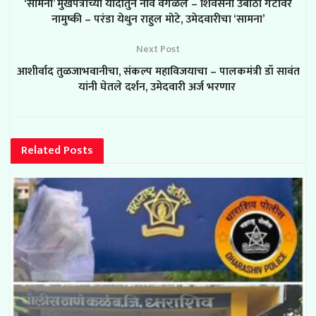
‘सामना’ मुखपत्राच्या यादीतुन नाव वगळले – शिवसेना उबाठा गटावर
नामुष्की – परंडा येथुन राहुल मोटे, उमेदवारीचा ‘सामना’
and issues please refer to
DearFlip
Next Post
WordPress Flipbook Plugin Help
आशीर्वाद तुळजाभवानीचा, संकल्प महाविजयाचा – पालकमंत्री डॉ सावंत
documentation.
यांनी घेतले दर्शन, उमेदवारी अर्ज भरणार
Related
Posts