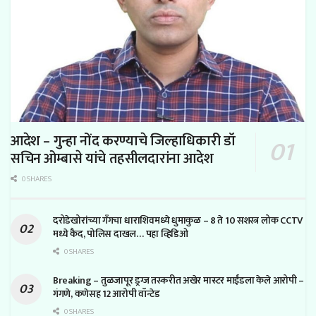
आदेश – गुन्हा नोंद करण्याचे जिल्हाधिकारी डॉ
सचिन ओम्बासे यांचे तहसीलदारांना आदेश
0 SHARES
दरोडेखोरांच्या गँगचा धाराशिवमध्ये धुमाकुळ – 8 ते 10 सशस्त्र लोक CCTV
मध्ये कैद, पोलिस दाखल… पहा व्हिडिओ
0 SHARES
Breaking – तुळजापूर ड्रग्ज तस्करीत अखेर मास्टर माईंडला केले आरोपी –
गंगणे, कणेसह 12 आरोपी वॉन्टेड
0 SHARES