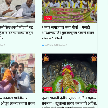
इतर
 असोसिएशनची नोंदणी रद्द
धनगर समाजाचा भव्य मोर्चा – एसटी
ाईक व बंडगर यांच्याकडून
आरक्षणासाठी तुळजापुरात हजारो बांधव
रोप
रस्त्यावर उतरले
2023
SEPTEMBER 18, 2023
इतर
– वनवास यात्रेतील 2
तुळजाभवानी देवीचे पुरातन दागिने गहाळ
ल ओतून आत्मदहनाचा प्रयत्न
प्रकरण – खुलासा सादर करण्याचे आदेश,