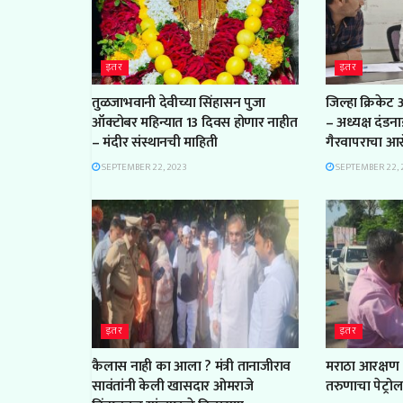
इतर
इतर
तुळजाभवानी देवीच्या सिंहासन पुजा
जिल्हा क्रिकेट
ऑक्टोबर महिन्यात 13 दिवस होणार नाहीत
– अध्यक्ष दंडन
– मंदीर संस्थानची माहिती
गैरवापराचा आ
SEPTEMBER 22, 2023
SEPTEMBER 22, 
इतर
इतर
कैलास नाही का आला ? मंत्री तानाजीराव
मराठा आरक्षण 
सावंतांनी केली खासदार ओमराजे
तरुणाचा पेट्रो