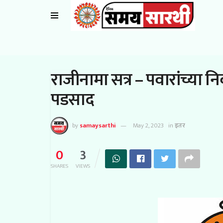
राजीनामा सत्र – पवारांच्या नि
पडसाद
by
samaysarthi
May 2, 2023
in
इतर
0
3
SHARES
VIEWS