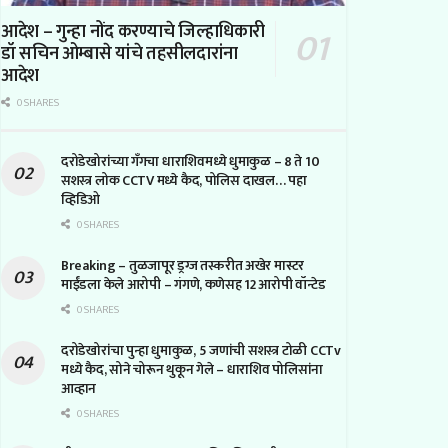
आदेश – गुन्हा नोंद करण्याचे जिल्हाधिकारी
डॉ सचिन ओम्बासे यांचे तहसीलदारांना
आदेश
0 SHARES
दरोडेखोरांच्या गँगचा धाराशिवमध्ये धुमाकुळ – 8 ते 10
सशस्त्र लोक CCTV मध्ये कैद, पोलिस दाखल… पहा
व्हिडिओ
0 SHARES
Breaking – तुळजापूर ड्रग्ज तस्करीत अखेर मास्टर
माईंडला केले आरोपी – गंगणे, कणेसह 12 आरोपी वॉन्टेड
0 SHARES
दरोडेखोरांचा पुन्हा धुमाकुळ, 5 जणांची सशस्त्र टोळी CCTv
मध्ये कैद, सोने चोरून थुकून गेले – धाराशिव पोलिसांना
आव्हान
0 SHARES