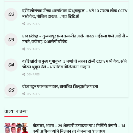
दरोडेखोरांच्या गँगचा धाराशिवमध्ये धुमाकुळ – 8 ते 10 सशस्त्र लोक CCTV
मध्ये कैद, पोलिस दाखल… पहा व्हिडिओ
0 SHARES
Breaking – तुळजापूर ड्रग्ज तस्करीत अखेर मास्टर माईंडला केले आरोपी –
गंगणे, कणेसह 12 आरोपी वॉन्टेड
0 SHARES
दरोडेखोरांचा पुन्हा धुमाकुळ, 5 जणांची सशस्त्र टोळी CCTv मध्ये कैद, सोने
चोरून थुकून गेले – धाराशिव पोलिसांना आव्हान
0 SHARES
वीज पडुन एक तरुण ठार, धाराशिव जिल्ह्यातील घटना
0 SHARES
ताज्या बातम्या
घोटाळा, अभय – 29 शेतकरी उत्पादक तर 2 निर्मिती कंपनी – 14
कृषी अधिकाऱ्यांचे निलंबन तर कंपन्यांना ‘राजाश्रय’