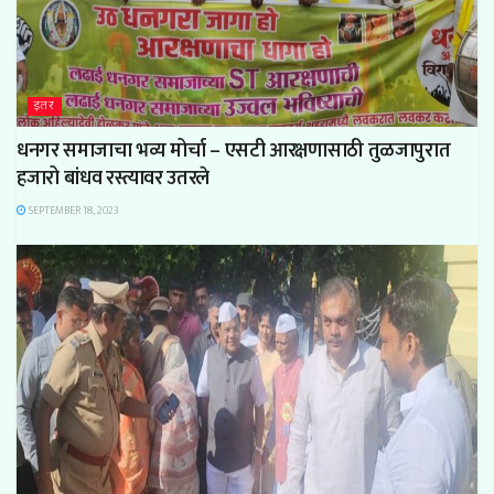
इतर
धनगर समाजाचा भव्य मोर्चा – एसटी आरक्षणासाठी तुळजापुरात
हजारो बांधव रस्त्यावर उतरले
SEPTEMBER 18, 2023