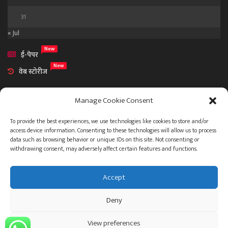
31
« Jul
New
ई-पेपर
New
वेब स्टोरीज
Manage Cookie Consent
To provide the best experiences, we use technologies like cookies to store and/or
access device information. Consenting to these technologies will allow us to process
आमच्या विषयी
data such as browsing behavior or unique IDs on this site. Not consenting or
संपर्क
withdrawing consent, may adversely affect certain features and functions.
Accept
ताज्या बातम्या
देश
महाराष्ट्र
राजकारण
प्रशासन
Deny
गुन्हेगारी जगत
इतर
जाहिरात
View preferences
© 2023 .