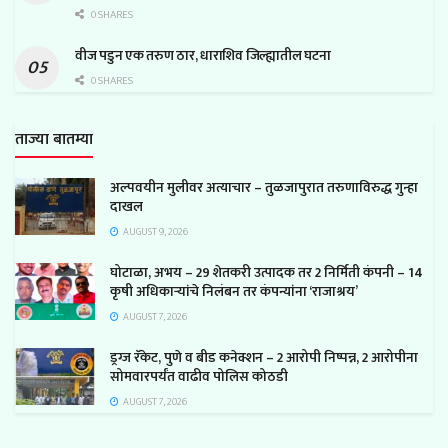
0 SHARES
वीज पडुन एक तरुण ठार, धाराशिव जिल्ह्यातील घटना
0 SHARES
ताज्या बातम्या
अल्पवयीन मुलीवर अत्याचार – तुळजापुरात तरुणाविरुद्ध गुन्हा
दाखल
AUGUST 9, 2026
घोटाळा, अभय – 29 शेतकरी उत्पादक तर 2 निर्मिती कंपनी – 14
कृषी अधिकाऱ्यांचे निलंबन तर कंपन्यांना ‘राजाश्रय’
AUGUST 7, 2026
ड्रग्ज रॅकेट, पुणे व बीड कनेक्शन – 2 आरोपी निष्पन्न, 2 आरोपीना
सोमवारपर्यंत वाढीव पोलिस कोठडी
AUGUST 7, 2026