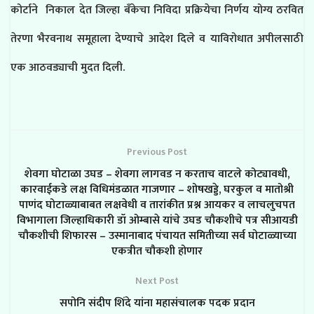
कोर्टाने निकाल देत जिल्हा बँकेचा निविदा प्रक्रियेचा निर्णय योग्य ठरवित
तेरणा भैरवनाथ समूहाला देण्याचे आदेश दिले व याविरोधात अपीलसाठी
एक आठवड्याची मुदत दिली.
Previous Post
शेवगा घोटाळा उघड – शेवगा लागवड न करताच वाटले कोट्यावधी,
कारवाईकडे लक्ष विधिमंडळात गाजणार – शोषखड्डे, घरकुल व मातोश्री
पाणंद घोटाळ्याबाबत लक्षवेधी व तारांकीत प्रश्न आयकर व लाचलुचपत
विभागाला जिल्हाधिकारी डॉ ओम्बासे यांचे उघड चौकशीचे पत्र सीआयडी
चौकशीची शिफारस – उस्मानाबाद पंचायत समितीच्या सर्व घोटाळ्याच्या
एकत्रीत चौकशी होणार
Next Post
सपोनि संदीप शिंदे यांना महासंचालक पदक प्रदान