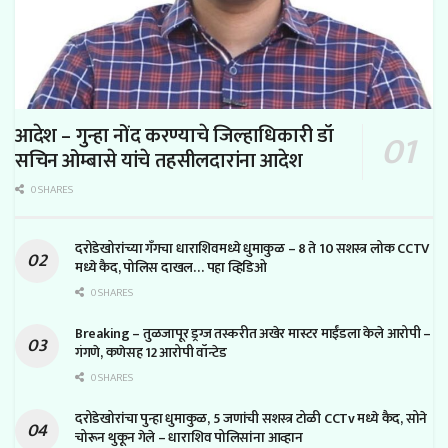
आदेश – गुन्हा नोंद करण्याचे जिल्हाधिकारी डॉ
सचिन ओम्बासे यांचे तहसीलदारांना आदेश
0 SHARES
दरोडेखोरांच्या गँगचा धाराशिवमध्ये धुमाकुळ – 8 ते 10 सशस्त्र लोक CCTV
मध्ये कैद, पोलिस दाखल… पहा व्हिडिओ
0 SHARES
Breaking – तुळजापूर ड्रग्ज तस्करीत अखेर मास्टर माईंडला केले आरोपी –
गंगणे, कणेसह 12 आरोपी वॉन्टेड
0 SHARES
दरोडेखोरांचा पुन्हा धुमाकुळ, 5 जणांची सशस्त्र टोळी CCTv मध्ये कैद, सोने
चोरून थुकून गेले – धाराशिव पोलिसांना आव्हान