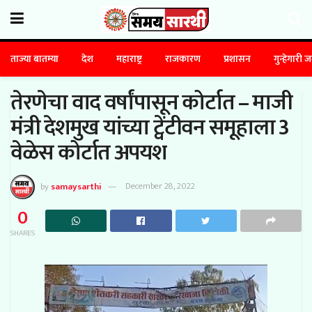
ताज्या बातम्या
देश
महाराष्ट्र
राजकारण
प्रशासन
गुन्हेगारी 
तेरणेचा वाद वर्षांपासून कोर्टात – माजी
मंत्री देशमुख यांच्या ट्वेंटीवन समूहाला 3
वेळेस कोर्टात अपयश
by
samaysarthi
December 28, 2022
0
SHARES