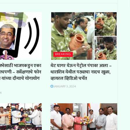
BREAKING
सभेसाठी भाजपकडुन एका
थेट घागर घेऊन पेट्रोल पंपावर आला –
ाचपणी – सर्वेक्षणाचे फोन
धाराशिव येथील पठ्याचा नादच खुळा,
 यांच्या दौऱ्याचे योगायोग
व्हायरल व्हिडिओ चर्चेत
JANUARY 3, 2024
4