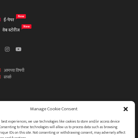
New
ई-पेपर
New
वेब स्टोरीज
आमच्या विषयी
संपर्क
Manage Cookie Consent
 best experiences, we use technologies like cookies to store and/or access device
Consenting to these technologies will allow us to process data such as browsing
nique IDs on this site. Not consenting or withdrawing consent, may adversely affect