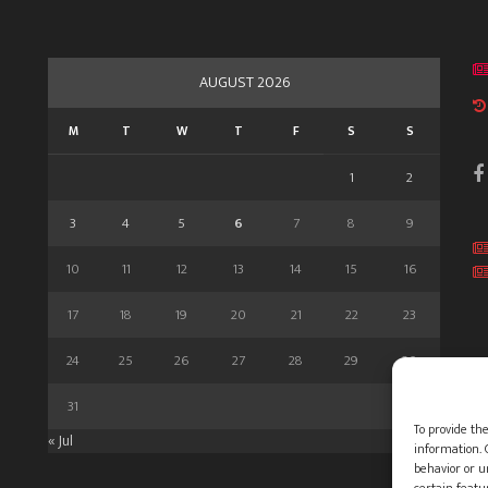
AUGUST 2026
M
T
W
T
F
S
S
1
2
3
4
5
6
7
8
9
10
11
12
13
14
15
16
17
18
19
20
21
22
23
24
25
26
27
28
29
30
31
To provide the
« Jul
information. 
behavior or u