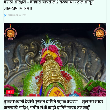
मराठा आरक्षण – वनवास यात्रेतील 2 तरुणाचा पेट्रोल ओतून
आत्मदहनाचा प्रयत्न
SEPTEMBER 18, 2023
इतर
तुळजाभवानी देवीचे पुरातन दागिने गहाळ प्रकरण – खुलासा सादर
करण्याचे आदेश, अंतीम संधी काही दागिने गायब तर काही