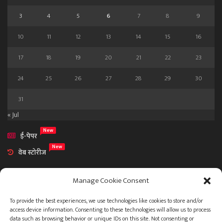
3
4
5
6
7
8
9
10
11
12
13
14
15
16
17
18
19
20
21
22
23
24
25
26
27
28
29
30
31
« Jul
New
ई-पेपर
New
वेब स्टोरीज
Manage Cookie Consent
To provide the best experiences, we use technologies like cookies to store and/or
access device information. Consenting to these technologies will allow us to process
आमच्या विषयी
data such as browsing behavior or unique IDs on this site. Not consenting or