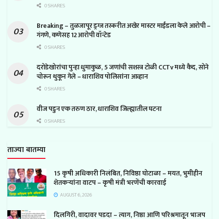
0 SHARES
Breaking – तुळजापूर ड्रग्ज तस्करीत अखेर मास्टर माईंडला केले आरोपी –
गंगणे, कणेसह 12 आरोपी वॉन्टेड
0 SHARES
दरोडेखोरांचा पुन्हा धुमाकुळ, 5 जणांची सशस्त्र टोळी CCTv मध्ये कैद, सोने
चोरून थुकून गेले – धाराशिव पोलिसांना आव्हान
0 SHARES
वीज पडुन एक तरुण ठार, धाराशिव जिल्ह्यातील घटना
0 SHARES
ताज्या बातम्या
15 कृषी अधिकारी निलंबित, निविष्ठा घोटाळा – मयत, भुमीहीन
शेतकऱ्यांना वाटप – कृषी मंत्री भरणेंची कारवाई
AUGUST 6, 2026
दिलगिरी, वादावर पडदा – त्याग, निष्ठा आणि परिश्रमातून भाजप