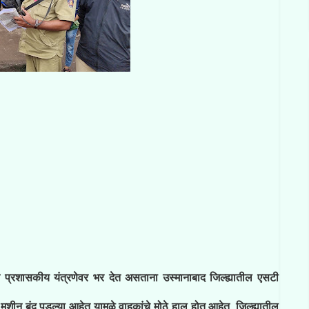
प्रशासकीय यंत्रणेवर भर देत असताना उस्मानाबाद जिल्ह्यातील एसटी
शीन बंद पडल्या आहेत यामुळे वाहकांचे मोठे हाल होत आहेत. जिल्ह्यातील