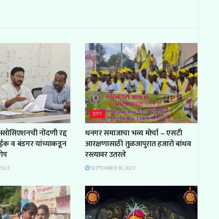
इतर
 असोसिएशनची नोंदणी रद्द
धनगर समाजाचा भव्य मोर्चा – एसटी
ाईक व बंडगर यांच्याकडून
आरक्षणासाठी तुळजापुरात हजारो बांधव
रोप
रस्त्यावर उतरले
2023
SEPTEMBER 18, 2023