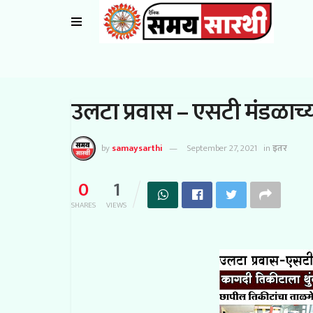
उलटा प्रवास – एसटी मंडळाच
by
samaysarthi
September 27, 2021
in
इतर
0
1
SHARES
VIEWS