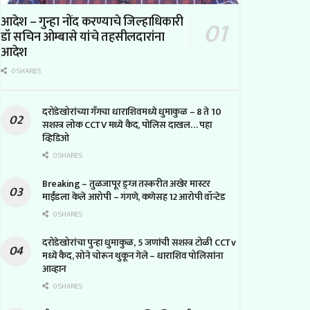
आदेश – गुन्हा नोंद करण्याचे जिल्हाधिकारी
डॉ सचिन ओम्बासे यांचे तहसीलदारांना
आदेश
0 SHARES
दरोडेखोरांच्या गँगचा धाराशिवमध्ये धुमाकुळ – 8 ते 10
सशस्त्र लोक CCTV मध्ये कैद, पोलिस दाखल… पहा
व्हिडिओ
0 SHARES
Breaking – तुळजापूर ड्रग्ज तस्करीत अखेर मास्टर
माईंडला केले आरोपी – गंगणे, कणेसह 12 आरोपी वॉन्टेड
0 SHARES
दरोडेखोरांचा पुन्हा धुमाकुळ, 5 जणांची सशस्त्र टोळी CCTv
मध्ये कैद, सोने चोरून थुकून गेले – धाराशिव पोलिसांना
आव्हान
0 SHARES