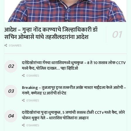
आदेश – गुन्हा नोंद करण्याचे जिल्हाधिकारी डॉ
सचिन ओम्बासे यांचे तहसीलदारांना आदेश
0 SHARES
दरोडेखोरांच्या गँगचा धाराशिवमध्ये धुमाकुळ – 8 ते 10 सशस्त्र लोक CCTV
मध्ये कैद, पोलिस दाखल… पहा व्हिडिओ
0 SHARES
Breaking – तुळजापूर ड्रग्ज तस्करीत अखेर मास्टर माईंडला केले आरोपी –
गंगणे, कणेसह 12 आरोपी वॉन्टेड
0 SHARES
दरोडेखोरांचा पुन्हा धुमाकुळ, 5 जणांची सशस्त्र टोळी CCTv मध्ये कैद, सोने
चोरून थुकून गेले – धाराशिव पोलिसांना आव्हान
0 SHARES