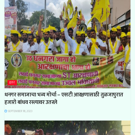
इतर
धनगर समाजाचा भव्य मोर्चा – एसटी आरक्षणासाठी तुळजापुरात
हजारो बांधव रस्त्यावर उतरले
SEPTEMBER 18, 2023