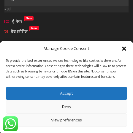
« Jul
New
ई-पेपर
New
वेब स्टोरीज
Manage Cookie Consent
To provide the best experiences, we use technologies like cookies to store and/or
access device information. Consenting to these technologies will allow us to process
आमच्या विषयी
data such as browsing behavior or unique IDs on this site. Not consenting or
संपर्क
withdrawing consent, may adversely affect certain features and functions.
Accept
ताज्या बातम्या
देश
महाराष्ट्र
राजकारण
प्रशासन
Deny
गुन्हेगारी जगत
इतर
जाहिरात
View preferences
© 2023 .