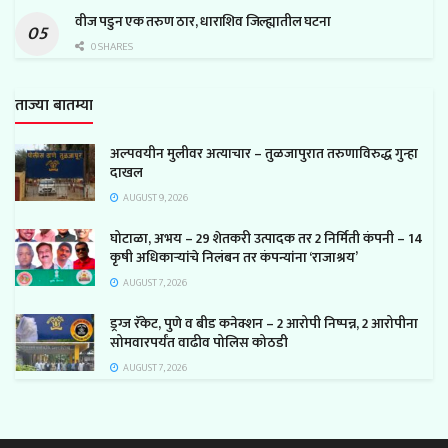
वीज पडुन एक तरुण ठार, धाराशिव जिल्ह्यातील घटना
0 SHARES
ताज्या बातम्या
अल्पवयीन मुलीवर अत्याचार – तुळजापुरात तरुणाविरुद्ध गुन्हा
दाखल
AUGUST 9, 2026
घोटाळा, अभय – 29 शेतकरी उत्पादक तर 2 निर्मिती कंपनी – 14
कृषी अधिकाऱ्यांचे निलंबन तर कंपन्यांना ‘राजाश्रय’
AUGUST 7, 2026
ड्रग्ज रॅकेट, पुणे व बीड कनेक्शन – 2 आरोपी निष्पन्न, 2 आरोपीना
सोमवारपर्यंत वाढीव पोलिस कोठडी
AUGUST 7, 2026